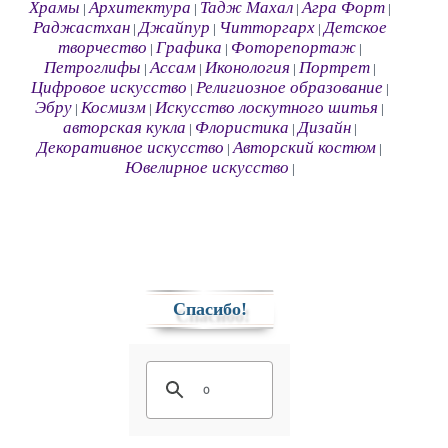
Храмы
Архитектура
Тадж Махал
Агра Форт
|
|
|
|
Раджастхан
Джайпур
Читторгарх
Детское
|
|
|
творчество
Графика
Фоторепортаж
|
|
|
Петроглифы
Ассам
Иконология
Портрет
|
|
|
|
Цифровое искусство
Религиозное образование
|
|
Эбру
Космизм
Искусство лоскутного шитья
|
|
|
авторская кукла
Флористика
Дизайн
|
|
|
Декоративное искусство
Авторский костюм
|
|
Ювелирное искусство
|
Спасибо!