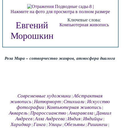
Нажмите на фото для просмотра в полном размере
Ключевые слова:
Евгений
Компьютерная живопись
Морошкин
Роза Мира – сотворчество жанров, атмосфера диалога
Современные художники
Абстрактная
|
живопись
Натюрморт
Стихиали
Искусство
|
|
|
фотографии
Компьютерная живопись
|
|
Акварель
Прароссианство
Амаравелла
Даниил
|
|
|
Андреев
Алла Андреева
Индия
Индийцы
|
|
|
|
Харидвар
Ганга
Улицы
Обезьяны
Ришикеш
|
|
|
|
|