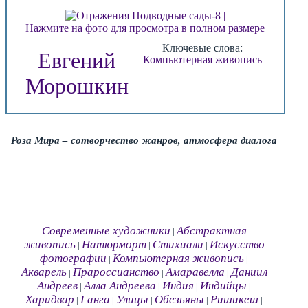
Нажмите на фото для просмотра в полном размере
Ключевые слова:
Евгений
Компьютерная живопись
Морошкин
Роза Мира – сотворчество жанров, атмосфера диалога
Современные художники
Абстрактная
|
живопись
Натюрморт
Стихиали
Искусство
|
|
|
фотографии
Компьютерная живопись
|
|
Акварель
Прароссианство
Амаравелла
Даниил
|
|
|
Андреев
Алла Андреева
Индия
Индийцы
|
|
|
|
Харидвар
Ганга
Улицы
Обезьяны
Ришикеш
|
|
|
|
|