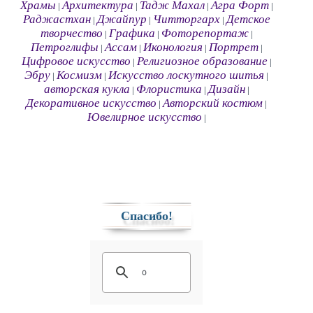
Храмы
Архитектура
Тадж Махал
Агра Форт
|
|
|
|
Раджастхан
Джайпур
Читторгарх
Детское
|
|
|
творчество
Графика
Фоторепортаж
|
|
|
Петроглифы
Ассам
Иконология
Портрет
|
|
|
|
Цифровое искусство
Религиозное образование
|
|
Эбру
Космизм
Искусство лоскутного шитья
|
|
|
авторская кукла
Флористика
Дизайн
|
|
|
Декоративное искусство
Авторский костюм
|
|
Ювелирное искусство
|
Спасибо!