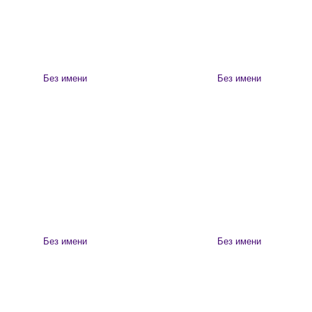
Без имени
Без имени
Без имени
Без имени