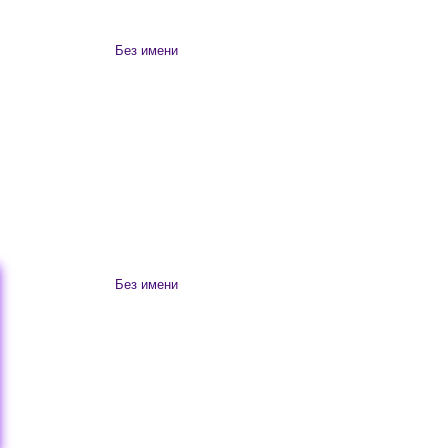
Без имени
Без имени