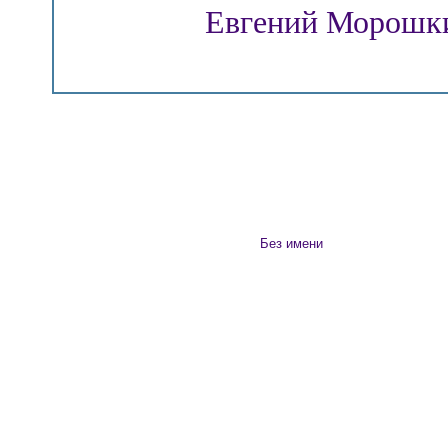
Евгений Морошк
Без имени