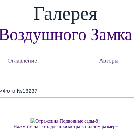
Галерея
Воздушного Замка
Оглавление
Авторы
Фото №18237
Нажмите на фото для просмотра в полном размере