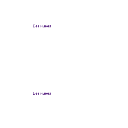
Без имени
Без имени