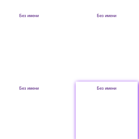
Без имени
Без имени
Без имени
Без имени