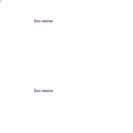
Без имени
Без имени