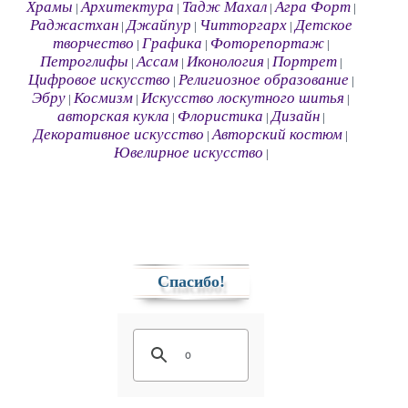
Храмы
Архитектура
Тадж Махал
Агра Форт
|
|
|
|
Раджастхан
Джайпур
Читторгарх
Детское
|
|
|
творчество
Графика
Фоторепортаж
|
|
|
Петроглифы
Ассам
Иконология
Портрет
|
|
|
|
Цифровое искусство
Религиозное образование
|
|
Эбру
Космизм
Искусство лоскутного шитья
|
|
|
авторская кукла
Флористика
Дизайн
|
|
|
Декоративное искусство
Авторский костюм
|
|
Ювелирное искусство
|
Спасибо!