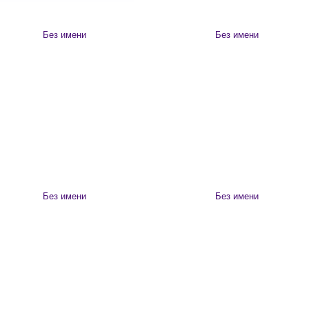
Без имени
Без имени
Без имени
Без имени