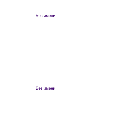
Без имени
Без имени