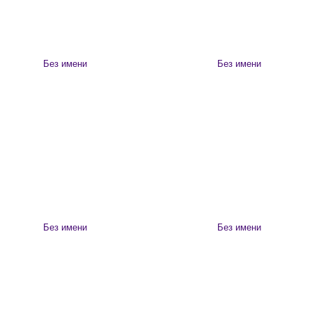
Без имени
Без имени
Без имени
Без имени