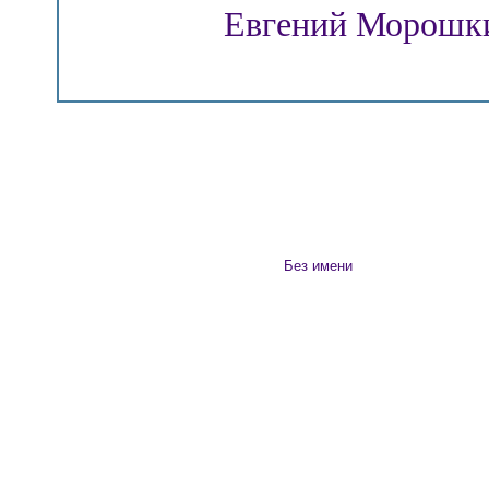
Евгений Морошк
Без имени