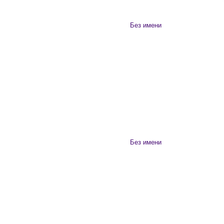
Без имени
Без имени