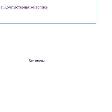
ва:
Компьютерная живопись
Без имени