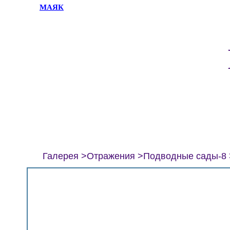
МАЯК
Галерея
Отражения
Подводные сады-8