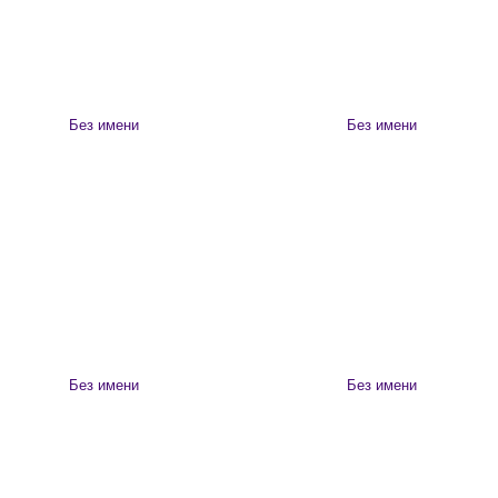
Без имени
Без имени
Без имени
Без имени