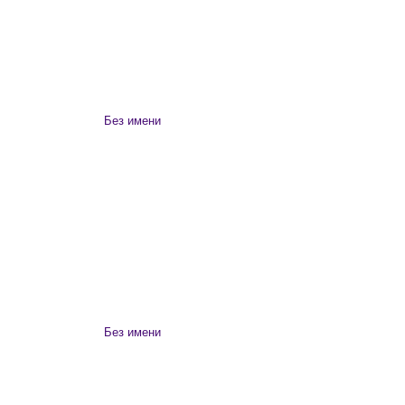
Без имени
Без имени