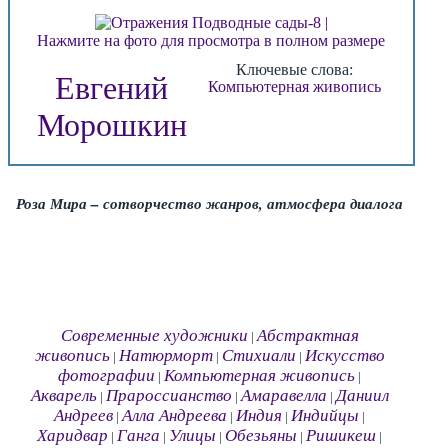
Нажмите на фото для просмотра в полном размере
Ключевые слова:
Евгений
Компьютерная живопись
Морошкин
Роза Мира – сотворчество жанров, атмосфера диалога
Современные художники
Абстрактная
|
живопись
Натюрморт
Стихиали
Искусство
|
|
|
фотографии
Компьютерная живопись
|
|
Акварель
Прароссианство
Амаравелла
Даниил
|
|
|
Андреев
Алла Андреева
Индия
Индийцы
|
|
|
|
Харидвар
Ганга
Улицы
Обезьяны
Ришикеш
|
|
|
|
|