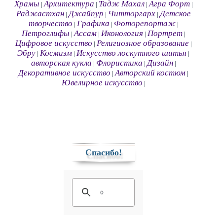
Храмы
Архитектура
Тадж Махал
Агра Форт
|
|
|
|
Раджастхан
Джайпур
Читторгарх
Детское
|
|
|
творчество
Графика
Фоторепортаж
|
|
|
Петроглифы
Ассам
Иконология
Портрет
|
|
|
|
Цифровое искусство
Религиозное образование
|
|
Эбру
Космизм
Искусство лоскутного шитья
|
|
|
авторская кукла
Флористика
Дизайн
|
|
|
Декоративное искусство
Авторский костюм
|
|
Ювелирное искусство
|
Спасибо!