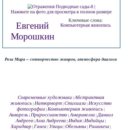
Нажмите на фото для просмотра в полном размере
Ключевые слова:
Евгений
Компьютерная живопись
Морошкин
Роза Мира – сотворчество жанров, атмосфера диалога
Современные художники
Абстрактная
|
живопись
Натюрморт
Стихиали
Искусство
|
|
|
фотографии
Компьютерная живопись
|
|
Акварель
Прароссианство
Амаравелла
Даниил
|
|
|
Андреев
Алла Андреева
Индия
Индийцы
|
|
|
|
Харидвар
Ганга
Улицы
Обезьяны
Ришикеш
|
|
|
|
|