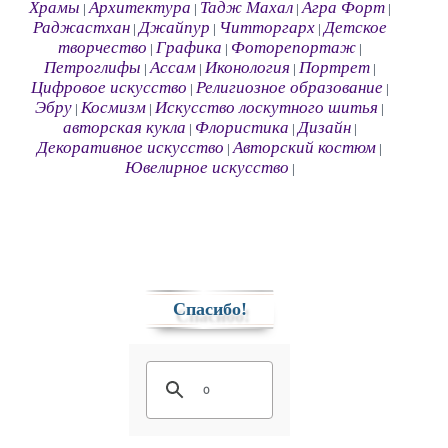
Храмы
Архитектура
Тадж Махал
Агра Форт
|
|
|
|
Раджастхан
Джайпур
Читторгарх
Детское
|
|
|
творчество
Графика
Фоторепортаж
|
|
|
Петроглифы
Ассам
Иконология
Портрет
|
|
|
|
Цифровое искусство
Религиозное образование
|
|
Эбру
Космизм
Искусство лоскутного шитья
|
|
|
авторская кукла
Флористика
Дизайн
|
|
|
Декоративное искусство
Авторский костюм
|
|
Ювелирное искусство
|
Спасибо!