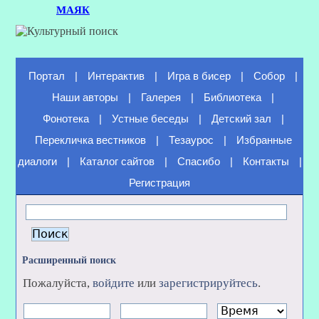
МАЯК
Портал
|
Интерактив
|
Игра в бисер
|
Собор
|
Наши авторы
|
Галерея
|
Библиотека
|
Фонотека
|
Устные беседы
|
Детский зал
|
Перекличка вестников
|
Тезаурос
|
Избранные
диалоги
|
Каталог сайтов
|
Спасибо
|
Контакты
|
Регистрация
Расширенный поиск
Пожалуйста,
войдите
или
зарегистрируйтесь
.