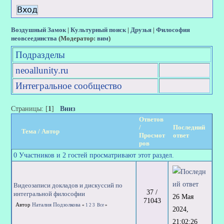
Воздушный Замок
|
Культурный поиск
|
Друзья
|
Философия
неовсеединства
(Модератор:
вим
)
Подразделы
neoallunity.ru
Интегральное сообщество
Страницы: [
1
]
Вниз
Ответов
/
Последний
Тема
/
Автор
Просмот
ответ
ров
0 Участников и 2 гостей просматривают этот раздел.
Видеозаписи докладов и дискуссий по
37 /
интегральной философии
26 Мая
71043
Автор
Наталия Подзолкова
«
1
2
3
Все
»
2024,
21:02:26