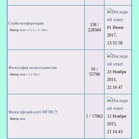
Скайп-конференции
158 /
01 Июня
228584
Автор
вим
«
1
2
3
...
11
Все
»
2017,
13:55:58
Философия неовсеединства
16 /
23 Ноября
55796
Автор
вим
«
1
2
Все
»
2015,
22:16:47
Философский клуб МГМСУ
12 Ноября
1 / 17062
Автор
вим
2015,
21:14:43