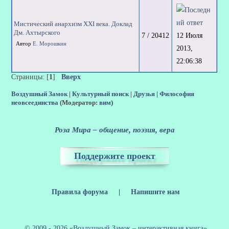
Мистический анархизм XXI века. Доклад
Дм. Ахтырского
12 Июля
7 / 20412
Автор
Е. Морошкин
2013,
22:06:38
Страницы: [
1
]
Вверх
Воздушный Замок
|
Культурный поиск
|
Друзья
|
Философия
неовсеединства
(Модератор:
вим
)
Роза Мира – общение, поэзия, вера
Поддержите проект
Правила форума
|
Напишите нам
© 2009 - 2026 «Воздушный Замок – интерактивная книга»