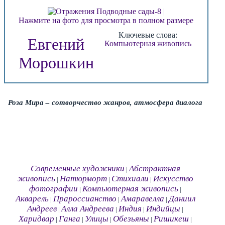
Нажмите на фото для просмотра в полном размере
Ключевые слова:
Евгений
Компьютерная живопись
Морошкин
Роза Мира – сотворчество жанров, атмосфера диалога
Современные художники
Абстрактная
|
живопись
Натюрморт
Стихиали
Искусство
|
|
|
фотографии
Компьютерная живопись
|
|
Акварель
Прароссианство
Амаравелла
Даниил
|
|
|
Андреев
Алла Андреева
Индия
Индийцы
|
|
|
|
Харидвар
Ганга
Улицы
Обезьяны
Ришикеш
|
|
|
|
|