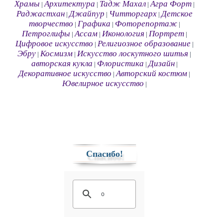
Храмы
Архитектура
Тадж Махал
Агра Форт
|
|
|
|
Раджастхан
Джайпур
Читторгарх
Детское
|
|
|
творчество
Графика
Фоторепортаж
|
|
|
Петроглифы
Ассам
Иконология
Портрет
|
|
|
|
Цифровое искусство
Религиозное образование
|
|
Эбру
Космизм
Искусство лоскутного шитья
|
|
|
авторская кукла
Флористика
Дизайн
|
|
|
Декоративное искусство
Авторский костюм
|
|
Ювелирное искусство
|
Спасибо!