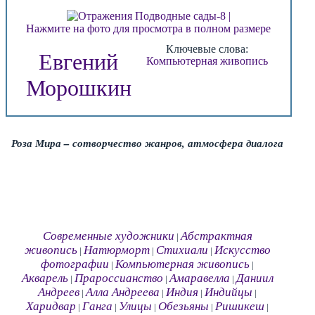
Нажмите на фото для просмотра в полном размере
Ключевые слова:
Евгений
Компьютерная живопись
Морошкин
Роза Мира – сотворчество жанров, атмосфера диалога
Современные художники
Абстрактная
|
живопись
Натюрморт
Стихиали
Искусство
|
|
|
фотографии
Компьютерная живопись
|
|
Акварель
Прароссианство
Амаравелла
Даниил
|
|
|
Андреев
Алла Андреева
Индия
Индийцы
|
|
|
|
Харидвар
Ганга
Улицы
Обезьяны
Ришикеш
|
|
|
|
|