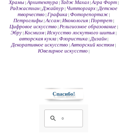
Храмы
Архитектура
Тадж Махал
Агра Форт
|
|
|
|
Раджастхан
Джайпур
Читторгарх
Детское
|
|
|
творчество
Графика
Фоторепортаж
|
|
|
Петроглифы
Ассам
Иконология
Портрет
|
|
|
|
Цифровое искусство
Религиозное образование
|
|
Эбру
Космизм
Искусство лоскутного шитья
|
|
|
авторская кукла
Флористика
Дизайн
|
|
|
Декоративное искусство
Авторский костюм
|
|
Ювелирное искусство
|
Спасибо!