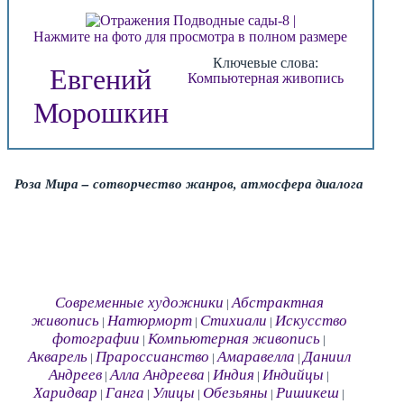
Нажмите на фото для просмотра в полном размере
Ключевые слова:
Евгений
Компьютерная живопись
Морошкин
Роза Мира – сотворчество жанров, атмосфера диалога
Современные художники
Абстрактная
|
живопись
Натюрморт
Стихиали
Искусство
|
|
|
фотографии
Компьютерная живопись
|
|
Акварель
Прароссианство
Амаравелла
Даниил
|
|
|
Андреев
Алла Андреева
Индия
Индийцы
|
|
|
|
Харидвар
Ганга
Улицы
Обезьяны
Ришикеш
|
|
|
|
|