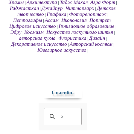
Храмы
Архитектура
Тадж Махал
Агра Форт
|
|
|
|
Раджастхан
Джайпур
Читторгарх
Детское
|
|
|
творчество
Графика
Фоторепортаж
|
|
|
Петроглифы
Ассам
Иконология
Портрет
|
|
|
|
Цифровое искусство
Религиозное образование
|
|
Эбру
Космизм
Искусство лоскутного шитья
|
|
|
авторская кукла
Флористика
Дизайн
|
|
|
Декоративное искусство
Авторский костюм
|
|
Ювелирное искусство
|
Спасибо!