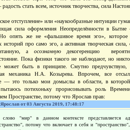
радость стать всем, источник творчества, сила Настоя
ское отступление» или «наукообразные интуиции гума
ющая сила оформления Неопределённости в Бытие 
Но опять же не «фальшивое время эго», которое
 историй про само эго, а активная творческая сила
нтанную, а
осознанную
декогеренцию вероятн
стояние. Пока физики такого не наблюдают, но никто
е может быть в принципе. Смутно предчувствую,
ая механика Н.А. Козырева. Впрочем, все отсыл
е — это только мои домыслы в области, в которой
пытаюсь потихоньку прорисовывать роль Времен
ем Пространстве, потому что Ярослав прав:
Ярослав от 03 Августа 2019, 17:48:17
слово "мир" в данном контексте представляется ад
странство", потому что включает в себя и "пространство",