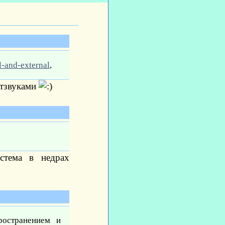
al-and-external
,
отзвуками
стема в недрах
ространением и