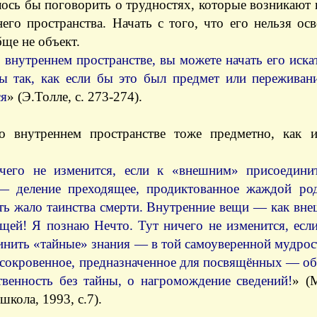
ось бы поговорить о трудностях, которые возникают 
его пространства. Начать с того, что его нельзя осв
ще не объект.
 внутреннем пространстве, вы можете начать его искат
ы так, как если бы это был предмет или переживани
ся
» (Э.Толле, с. 273-274).
о внутреннем пространстве тоже предметно, как
чего не изменится, если к «внешним» присоедини
— деление преходящее, продиктованное жаждой род
ть жало таинства смерти. Внутренние вещи — как вн
ещей! Я познаю Нечто. Тут ничего не изменится, ес
нить «тайные» знания — в той самоуверенной мудрост
 сокровенное, предназначенное для посвящённых — об
твенность без тайны, о нагромождение сведений!
» (
кола, 1993, с.7).