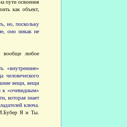
на пути освоения
оить как объект,
ь, но, поскольку
е, оно никак не
 и вообще любое
ть «внутренние»
а человеческого
ешние вещи, вещи
ли к «очевидным»
и, которая знает
ладателей ключа.
М.Бубер Я и Ты.