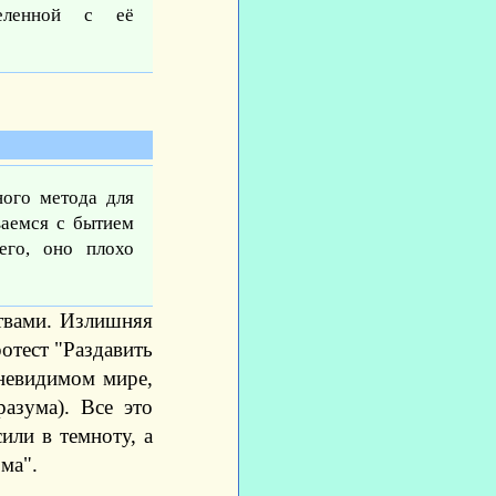
еленной с её
.
ного метода для
ваемся с бытием
его, оно плохо
твами. Излишняя
отест "Раздавить
 невидимом мире,
азума). Все это
ли в темноту, а
ма".