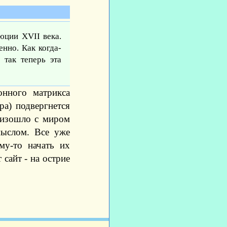
юции XVII века.
енно. Как когда-
 так теперь эта
онного матрикса
ра) подвергнется
оизошло с миром
мыслом. Все уже
ому-то начать их
 сайт - на острие