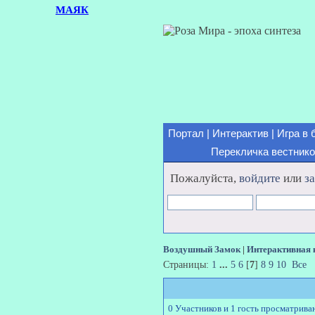
МАЯК
Портал
|
Интерактив
|
Игра в 
Перекличка вестник
Пожалуйста,
войдите
или
з
Воздушный Замок
|
Интерактивная 
Страницы:
1
...
5
6
[
7
]
8
9
10
Все
0 Участников и 1 гость просматрива