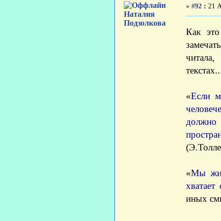
«
#92
:
21 А
Наталия
Подзолкова
Как это
замечат
читала,
текстах..
«
Если м
человеч
должно
простра
(Э.Толле
«
Мы жив
хватает
иных смы