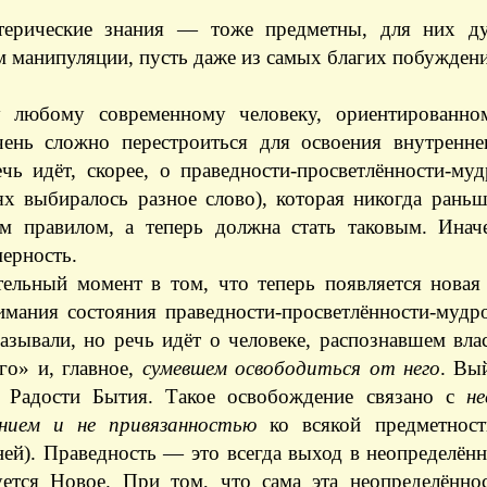
терические знания — тоже предметны, для них ду
м манипуляции, пусть даже из самых благих побужден
 любому современному человеку, ориентированно
чень сложно перестроиться для освоения внутреннег
ечь идёт, скорее, о праведности-просветлённости-му
ях выбиралось разное слово), которая никогда рань
м правилом, а теперь должна стать таковым. Инач
ерность.
ельный момент в том, что теперь появляется новая 
имания состояния праведности-просветлённости-мудр
называли, но речь идёт о человеке, распознавшем вл
го» и, главное,
сумевшем освободиться от него
. Вы
 Радости Бытия. Такое освобождение связано с
не
нием и не привязанностью
ко всякой предметност
ей). Праведность — это всегда выход в неопределённ
ется Новое. При том, что сама эта неопределённос