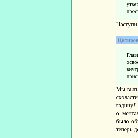
утв
прос
Наступил
Цитиров
Глав
осво
внут
прис
Мы выпл
схоласти
гадину!"
о мента
было об
теперь д