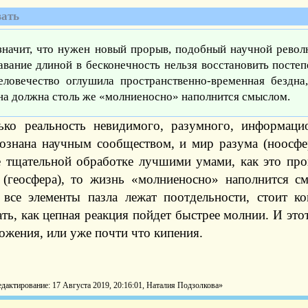
ать
значит, что нужен новый прорыв, подобный научной револ
авание длиной в бесконечность нельзя восстановить постеп
еловечество оглушила пространственно-временная бездна,
на должна столь же «молниеносно» наполнится смыслом.
ько реальность невидимого, разумного, информаци
сознана научным сообществом, и мир разума (ноосфе
е тщательной обработке лучшими умами, как это пр
 (геосфера), то жизнь «молниеносно» наполнится с
, все элементы пазла лежат поотдельности, стоит к
ть, как цепная реакция пойдет быстрее молнии. И этот
ожения, или уже почти что кипения.
дактирование: 17 Августа 2019, 20:16:01, Наталия Подзолкова»