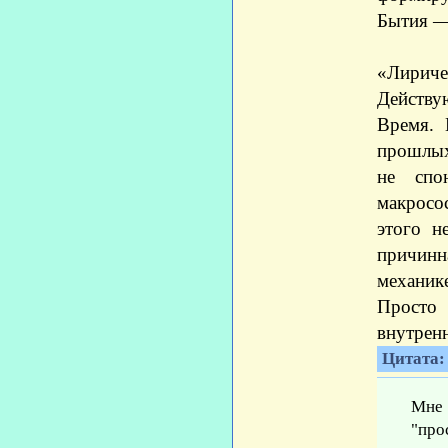
Бытия — 
«Лириче
Действу
Время. 
прошлых
не спо
макросо
этого н
причинн
механик
Просто 
внутренн
Цитата: 
Мне 
"про