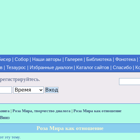
бисер
|
Собор
|
Наши авторы
|
Галерея
|
Библиотека
|
Фонотека
|
ов
|
Тезаурос
|
Избранные диалоги
|
Каталог сайтов
|
Спасибо
|
К
арегистрируйтесь
.
книга
|
Роза Мира, творчество диалога
|
Роза Мира как отношение
Вниз
Роза Мира как отношение
ют эту тему.