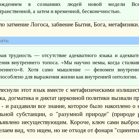
ерждением в сознаниях людей новой модели Вс
транственной, а затем и временной, бесконечностью.
о затмение Логоса, забвение Бытия, Бога, метафизики
ать
ная трудность — отсутствие адекватного языка и адекват
ения внутреннего топоса. «Мы научно немы, когда сталки
реннего»8. Хотя само мышление — феномен внутренн
пособлено для выражения жизни как внутренней онтологии.
еснули этот язык вместе с метафизическими излишес
ка, догматика и диктат церковной политики вызвали пр
 - и раздавили все знание, которое было накоплено о
льной субстанции, о "разумной природе" (природе р
ъявлено несуществующим. Короче, ключ сами выброси
елаем вид, что ищем, но не отходя от фонаря "сциентиз