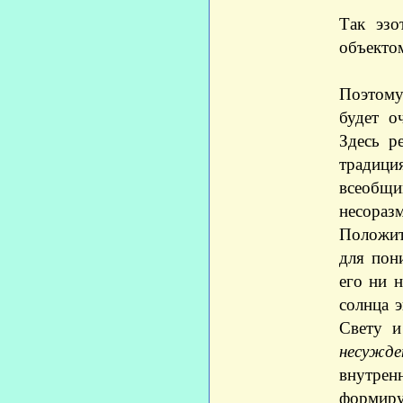
Так эзо
объекто
Поэтому
будет о
Здесь р
традици
всеобщи
несоразм
Положит
для пон
его ни 
солнца э
Свету и
несужде
внутренн
формиру