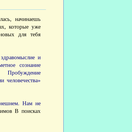
лась, начинаешь
ах, которые уже
 новых для тебя
 здравомыслие и
метное сознание
. Пробуждение
и человечества»
внешнем. Нам не
лимов В поисках