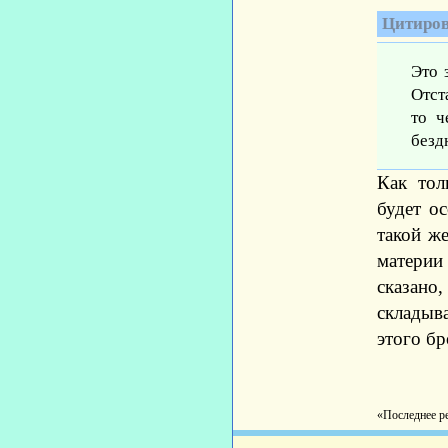
Цитиров
Это 
Отст
то ч
безд
Как тол
будет о
такой ж
материи
сказано
складыва
этого бр
«Последнее ре