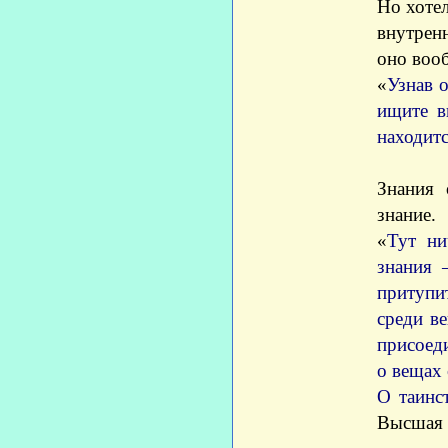
Но хотел
внутренн
оно вооб
«
Узнав о
ищите в
находит
Знания 
знание.
«
Тут ни
знания 
притупи
среди в
присоеди
о вещах
О таинс
Высшая ш