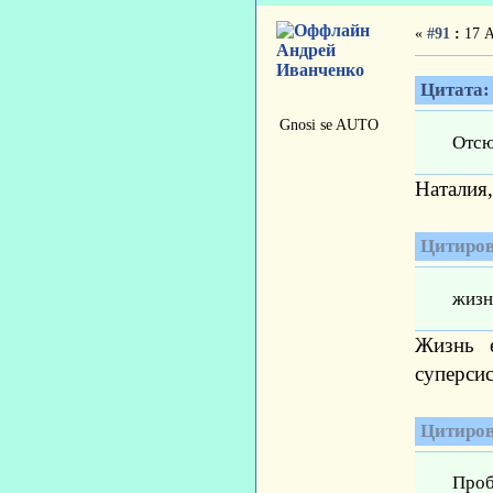
«
#91
:
17 А
Андрей
Иванченко
Цитата:
Gnosi se AUTO
Отсю
Наталия,
Цитиров
жизн
Жизнь е
суперсис
Цитиров
Проб