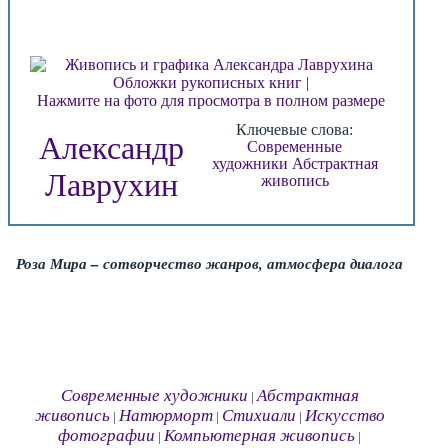
Нажмите на фото для просмотра в полном размере
Ключевые слова:
Александр
Современные
художники
Абстрактная
Лаврухин
живопись
Роза Мира – сотворчество жанров, атмосфера диалога
Современные художники
Абстрактная
|
живопись
Натюрморт
Стихиали
Искусство
|
|
|
фотографии
Компьютерная живопись
|
|