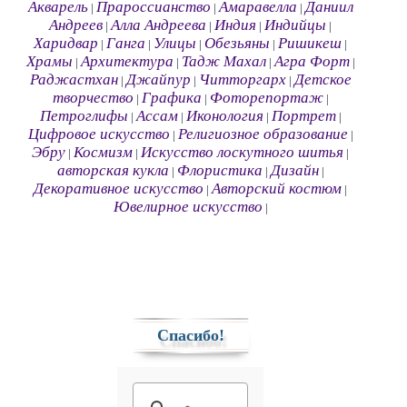
Акварель
Прароссианство
Амаравелла
Даниил
|
|
|
Андреев
Алла Андреева
Индия
Индийцы
|
|
|
|
Харидвар
Ганга
Улицы
Обезьяны
Ришикеш
|
|
|
|
|
Храмы
Архитектура
Тадж Махал
Агра Форт
|
|
|
|
Раджастхан
Джайпур
Читторгарх
Детское
|
|
|
творчество
Графика
Фоторепортаж
|
|
|
Петроглифы
Ассам
Иконология
Портрет
|
|
|
|
Цифровое искусство
Религиозное образование
|
|
Эбру
Космизм
Искусство лоскутного шитья
|
|
|
авторская кукла
Флористика
Дизайн
|
|
|
Декоративное искусство
Авторский костюм
|
|
Ювелирное искусство
|
Спасибо!