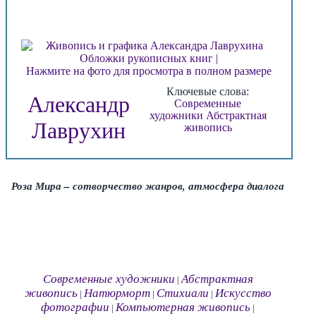
Нажмите на фото для просмотра в полном размере
Ключевые слова:
Александр
Современные
художники
Абстрактная
Лаврухин
живопись
Роза Мира – сотворчество жанров, атмосфера диалога
Современные художники
Абстрактная
|
живопись
Натюрморт
Стихиали
Искусство
|
|
|
фотографии
Компьютерная живопись
|
|