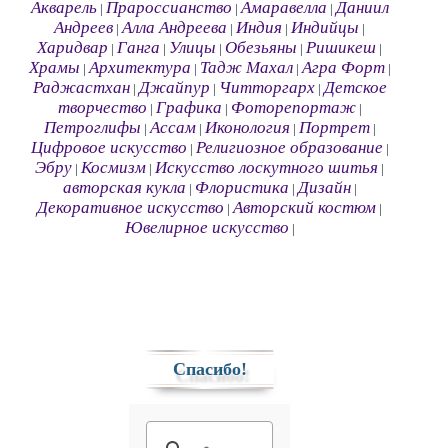
Акварель
Прароссианство
Амаравелла
Даниил
|
|
|
Андреев
Алла Андреева
Индия
Индийцы
|
|
|
|
Харидвар
Ганга
Улицы
Обезьяны
Ришикеш
|
|
|
|
|
Храмы
Архитектура
Тадж Махал
Агра Форт
|
|
|
|
Раджастхан
Джайпур
Читторгарх
Детское
|
|
|
творчество
Графика
Фоторепортаж
|
|
|
Петроглифы
Ассам
Иконология
Портрет
|
|
|
|
Цифровое искусство
Религиозное образование
|
|
Эбру
Космизм
Искусство лоскутного шитья
|
|
|
авторская кукла
Флористика
Дизайн
|
|
|
Декоративное искусство
Авторский костюм
|
|
Ювелирное искусство
|
Спасибо!