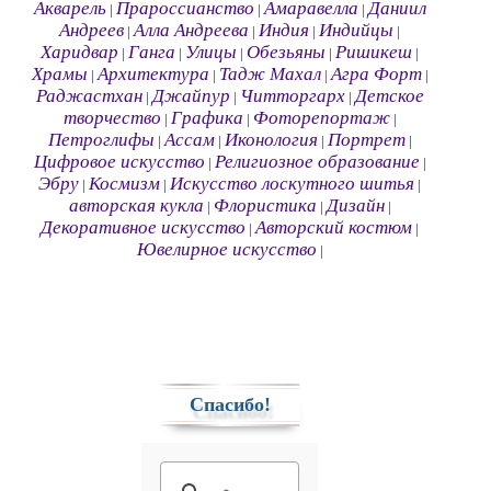
Акварель
Прароссианство
Амаравелла
Даниил
|
|
|
Андреев
Алла Андреева
Индия
Индийцы
|
|
|
|
Харидвар
Ганга
Улицы
Обезьяны
Ришикеш
|
|
|
|
|
Храмы
Архитектура
Тадж Махал
Агра Форт
|
|
|
|
Раджастхан
Джайпур
Читторгарх
Детское
|
|
|
творчество
Графика
Фоторепортаж
|
|
|
Петроглифы
Ассам
Иконология
Портрет
|
|
|
|
Цифровое искусство
Религиозное образование
|
|
Эбру
Космизм
Искусство лоскутного шитья
|
|
|
авторская кукла
Флористика
Дизайн
|
|
|
Декоративное искусство
Авторский костюм
|
|
Ювелирное искусство
|
Спасибо!