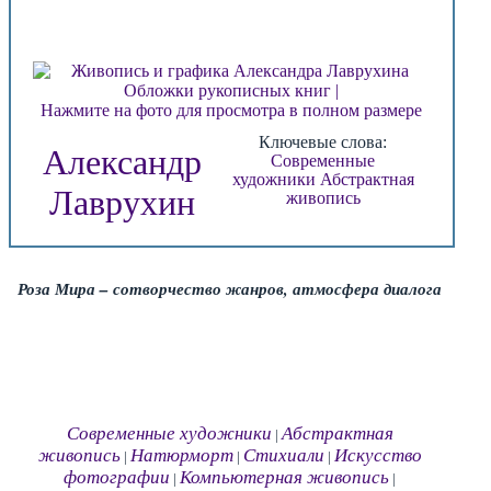
Нажмите на фото для просмотра в полном размере
Ключевые слова:
Александр
Современные
художники
Абстрактная
Лаврухин
живопись
Роза Мира – сотворчество жанров, атмосфера диалога
Современные художники
Абстрактная
|
живопись
Натюрморт
Стихиали
Искусство
|
|
|
фотографии
Компьютерная живопись
|
|