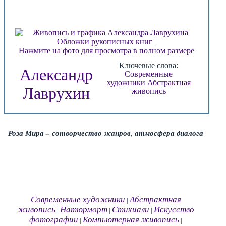
Нажмите на фото для просмотра в полном размере
Ключевые слова:
Александр
Современные
художники
Абстрактная
Лаврухин
живопись
Роза Мира – сотворчество жанров, атмосфера диалога
Современные художники
Абстрактная
|
живопись
Натюрморт
Стихиали
Искусство
|
|
|
фотографии
Компьютерная живопись
|
|