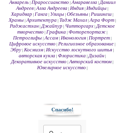
Акварель
Прароссианство
Амаравелла
Даниил
|
|
|
Андреев
Алла Андреева
Индия
Индийцы
|
|
|
|
Харидвар
Ганга
Улицы
Обезьяны
Ришикеш
|
|
|
|
|
Храмы
Архитектура
Тадж Махал
Агра Форт
|
|
|
|
Раджастхан
Джайпур
Читторгарх
Детское
|
|
|
творчество
Графика
Фоторепортаж
|
|
|
Петроглифы
Ассам
Иконология
Портрет
|
|
|
|
Цифровое искусство
Религиозное образование
|
|
Эбру
Космизм
Искусство лоскутного шитья
|
|
|
авторская кукла
Флористика
Дизайн
|
|
|
Декоративное искусство
Авторский костюм
|
|
Ювелирное искусство
|
Спасибо!