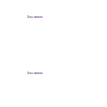
Без имени
Без имени