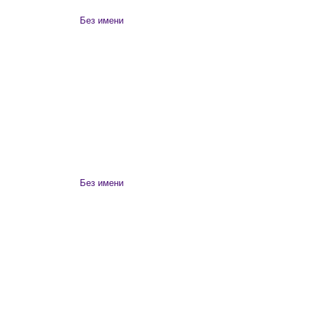
Без имени
Без имени