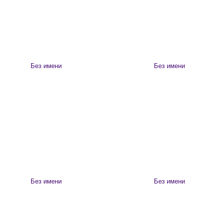
Без имени
Без имени
Без имени
Без имени