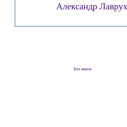
Александр Лавру
Без имени