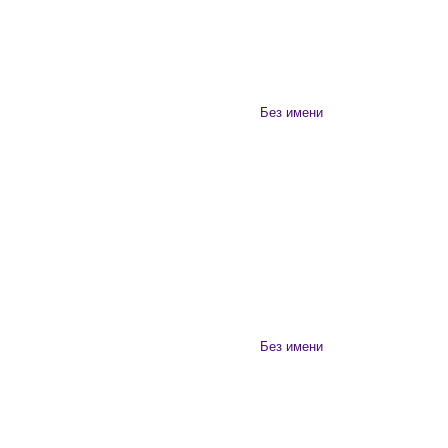
Без имени
Без имени