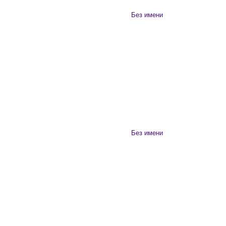
Без имени
Без имени