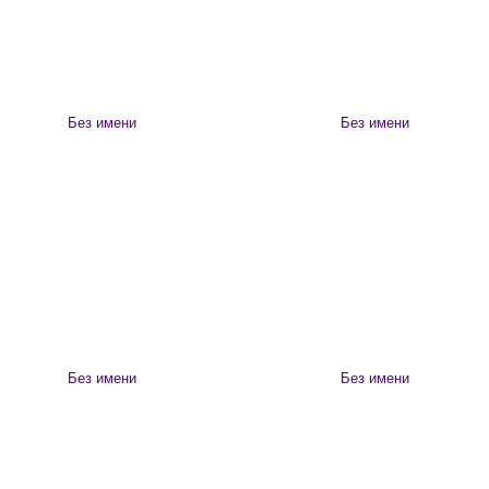
Без имени
Без имени
Без имени
Без имени