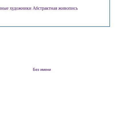
нные художники
Абстрактная живопись
Без имени