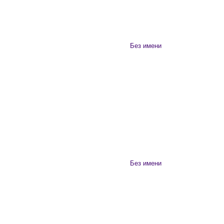
Без имени
Без имени