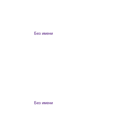
Без имени
Без имени