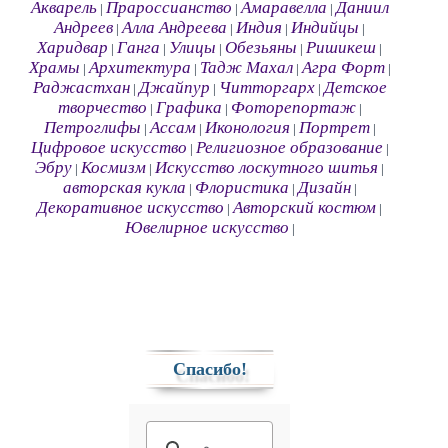
Акварель
Прароссианство
Амаравелла
Даниил
|
|
|
Андреев
Алла Андреева
Индия
Индийцы
|
|
|
|
Харидвар
Ганга
Улицы
Обезьяны
Ришикеш
|
|
|
|
|
Храмы
Архитектура
Тадж Махал
Агра Форт
|
|
|
|
Раджастхан
Джайпур
Читторгарх
Детское
|
|
|
творчество
Графика
Фоторепортаж
|
|
|
Петроглифы
Ассам
Иконология
Портрет
|
|
|
|
Цифровое искусство
Религиозное образование
|
|
Эбру
Космизм
Искусство лоскутного шитья
|
|
|
авторская кукла
Флористика
Дизайн
|
|
|
Декоративное искусство
Авторский костюм
|
|
Ювелирное искусство
|
Спасибо!