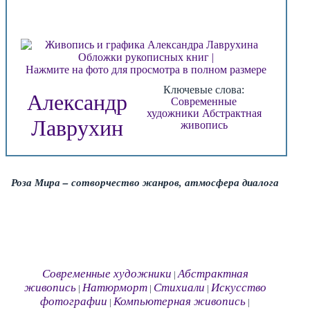
Нажмите на фото для просмотра в полном размере
Ключевые слова:
Александр
Современные
художники
Абстрактная
Лаврухин
живопись
Роза Мира – сотворчество жанров, атмосфера диалога
Современные художники
Абстрактная
|
живопись
Натюрморт
Стихиали
Искусство
|
|
|
фотографии
Компьютерная живопись
|
|