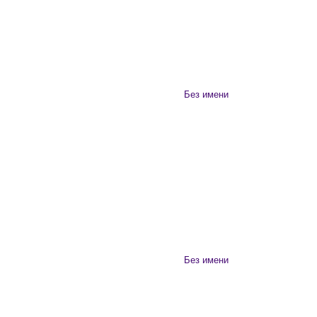
Без имени
Без имени