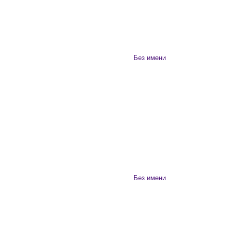
Без имени
Без имени