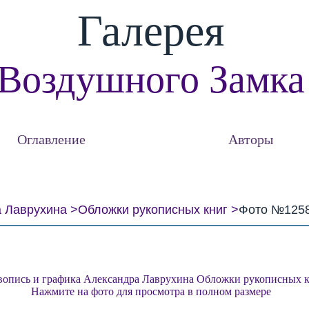
Галерея
Воздушного Замка
Оглавление
Авторы
а Лаврухина
Обложки рукописных книг
Фото №125
Нажмите на фото для просмотра в полном размере