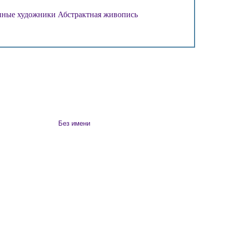
нные художники
Абстрактная живопись
Без имени