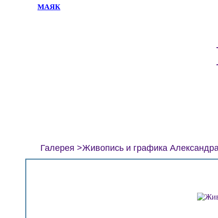
МАЯК
Галерея
Живопись и графика Александр