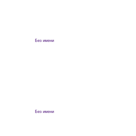
Без имени
Без имени