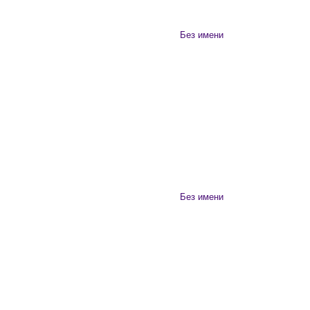
Без имени
Без имени