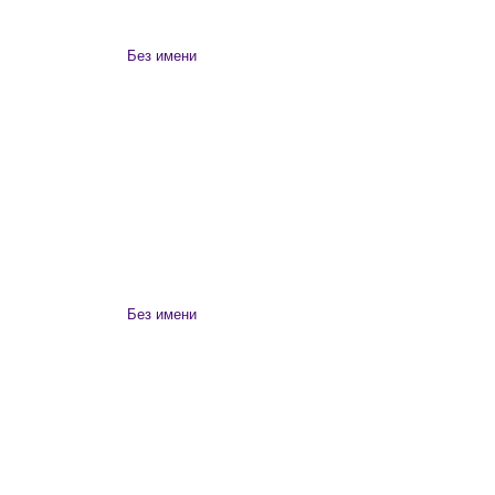
Без имени
Без имени