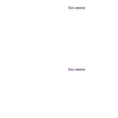
Без имени
Без имени