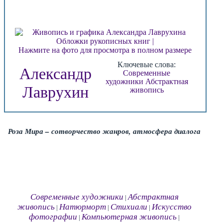
Нажмите на фото для просмотра в полном размере
Ключевые слова:
Александр
Современные
художники
Абстрактная
Лаврухин
живопись
Роза Мира – сотворчество жанров, атмосфера диалога
Современные художники
Абстрактная
|
живопись
Натюрморт
Стихиали
Искусство
|
|
|
фотографии
Компьютерная живопись
|
|