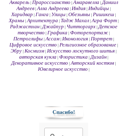
Акварель
Прароссианство
Амаравелла
Даниил
|
|
|
Андреев
Алла Андреева
Индия
Индийцы
|
|
|
|
Харидвар
Ганга
Улицы
Обезьяны
Ришикеш
|
|
|
|
|
Храмы
Архитектура
Тадж Махал
Агра Форт
|
|
|
|
Раджастхан
Джайпур
Читторгарх
Детское
|
|
|
творчество
Графика
Фоторепортаж
|
|
|
Петроглифы
Ассам
Иконология
Портрет
|
|
|
|
Цифровое искусство
Религиозное образование
|
|
Эбру
Космизм
Искусство лоскутного шитья
|
|
|
авторская кукла
Флористика
Дизайн
|
|
|
Декоративное искусство
Авторский костюм
|
|
Ювелирное искусство
|
Спасибо!