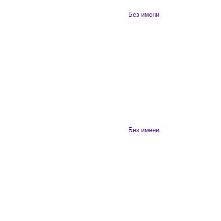
Без имени
Без имени