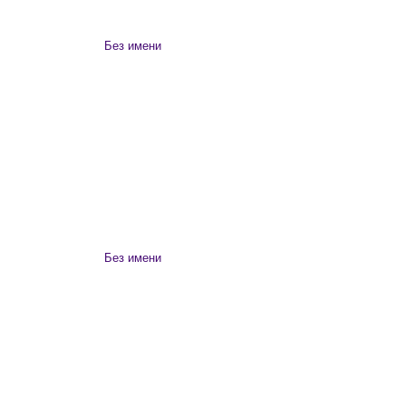
Без имени
Без имени