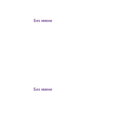
Без имени
Без имени