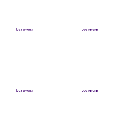
Без имени
Без имени
Без имени
Без имени