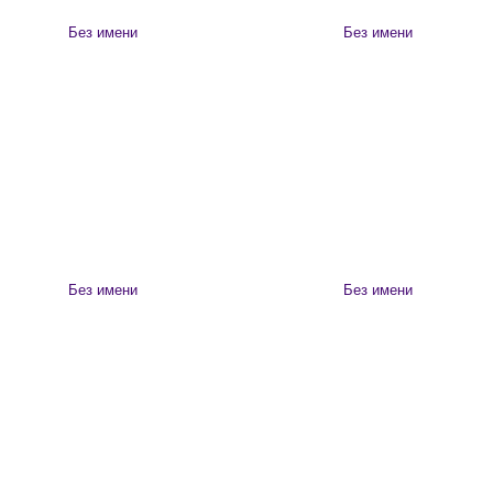
Без имени
Без имени
Без имени
Без имени