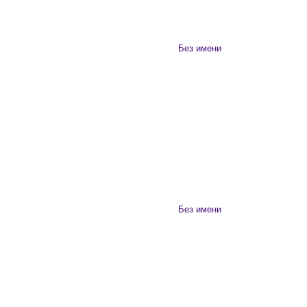
Без имени
Без имени