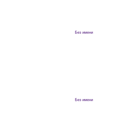
Без имени
Без имени