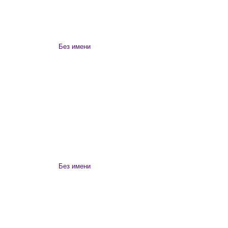
Без имени
Без имени