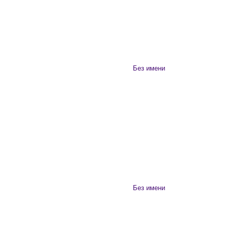
Без имени
Без имени