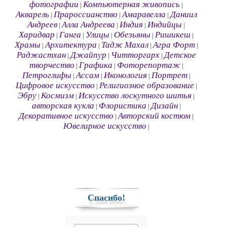
фотографии
Компьютерная живопись
|
|
Акварель
Прароссианство
Амаравелла
Даниил
|
|
|
Андреев
Алла Андреева
Индия
Индийцы
|
|
|
|
Харидвар
Ганга
Улицы
Обезьяны
Ришикеш
|
|
|
|
|
Храмы
Архитектура
Тадж Махал
Агра Форт
|
|
|
|
Раджастхан
Джайпур
Читторгарх
Детское
|
|
|
творчество
Графика
Фоторепортаж
|
|
|
Петроглифы
Ассам
Иконология
Портрет
|
|
|
|
Цифровое искусство
Религиозное образование
|
|
Эбру
Космизм
Искусство лоскутного шитья
|
|
|
авторская кукла
Флористика
Дизайн
|
|
|
Декоративное искусство
Авторский костюм
|
|
Ювелирное искусство
|
Спасибо!