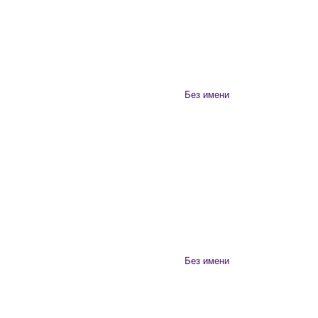
Без имени
Без имени