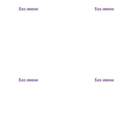
Без имени
Без имени
Без имени
Без имени