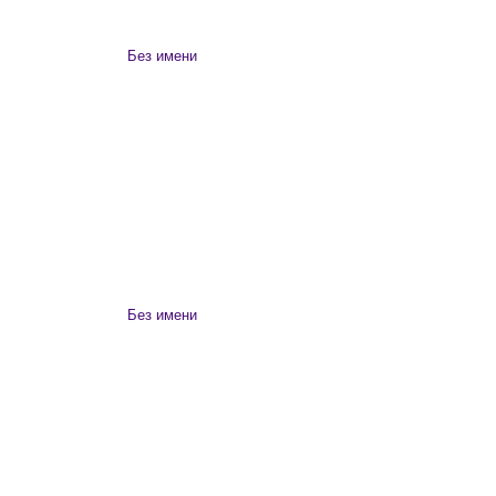
Без имени
Без имени