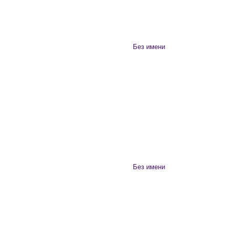
Без имени
Без имени