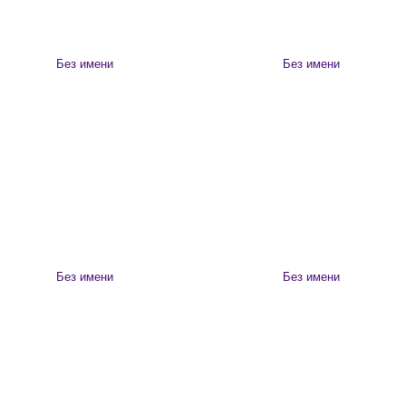
Без имени
Без имени
Без имени
Без имени