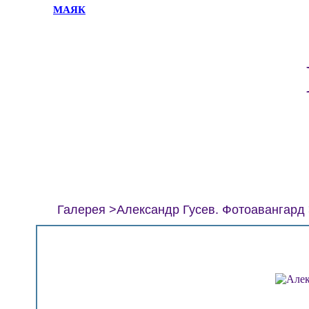
МАЯК
Галерея
Александр Гусев. Фотоавангард