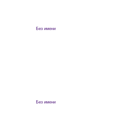
Без имени
Без имени