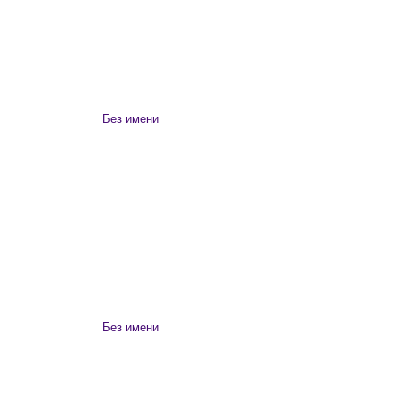
Без имени
Без имени