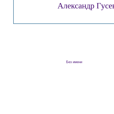
Александр Гусе
Без имени