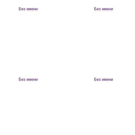
Без имени
Без имени
Без имени
Без имени