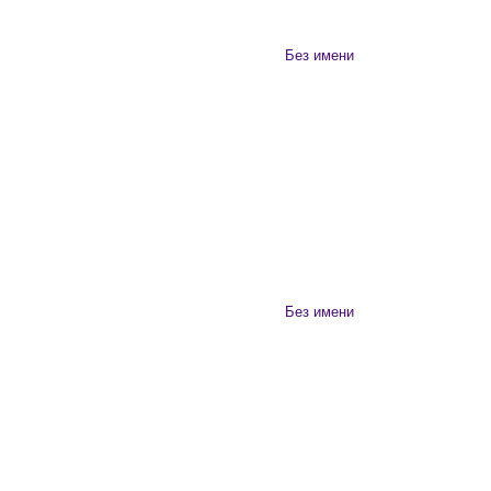
Без имени
Без имени