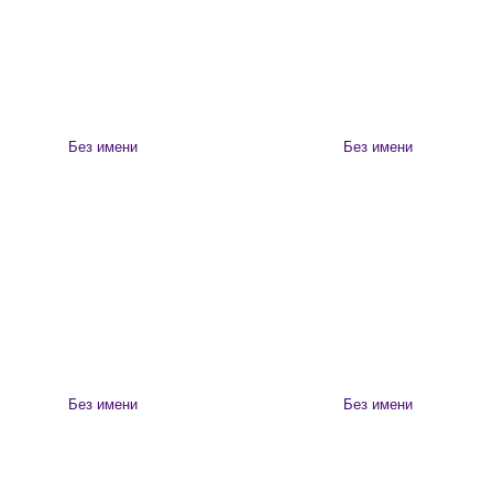
Без имени
Без имени
Без имени
Без имени