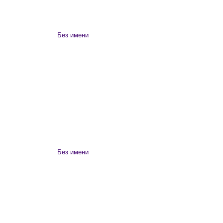
Без имени
Без имени