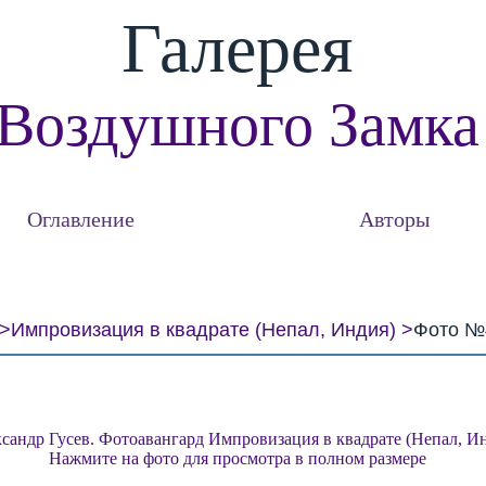
Галерея
Воздушного Замка
Оглавление
Авторы
Импровизация в квадрате (Непал, Индия)
Фото №
Нажмите на фото для просмотра в полном размере