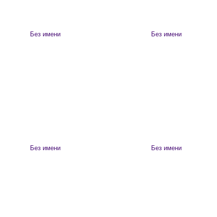
Без имени
Без имени
Без имени
Без имени