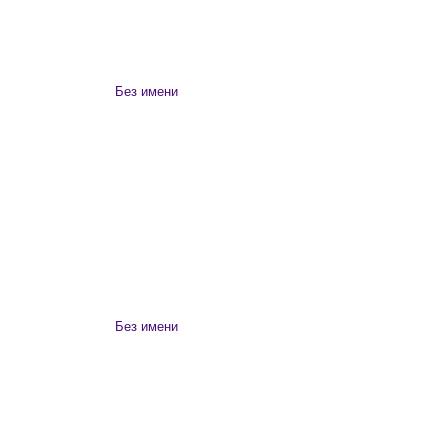
Без имени
Без имени