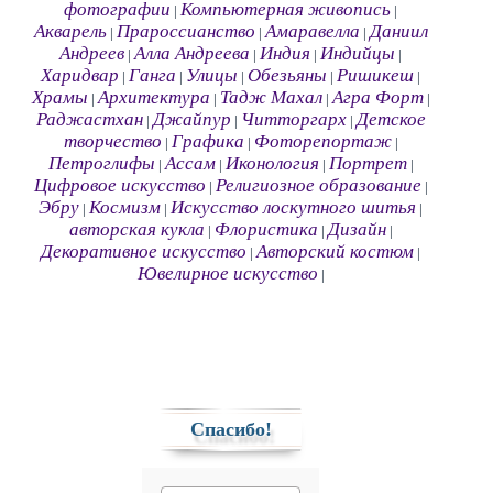
фотографии
Компьютерная живопись
|
|
Акварель
Прароссианство
Амаравелла
Даниил
|
|
|
Андреев
Алла Андреева
Индия
Индийцы
|
|
|
|
Харидвар
Ганга
Улицы
Обезьяны
Ришикеш
|
|
|
|
|
Храмы
Архитектура
Тадж Махал
Агра Форт
|
|
|
|
Раджастхан
Джайпур
Читторгарх
Детское
|
|
|
творчество
Графика
Фоторепортаж
|
|
|
Петроглифы
Ассам
Иконология
Портрет
|
|
|
|
Цифровое искусство
Религиозное образование
|
|
Эбру
Космизм
Искусство лоскутного шитья
|
|
|
авторская кукла
Флористика
Дизайн
|
|
|
Декоративное искусство
Авторский костюм
|
|
Ювелирное искусство
|
Спасибо!