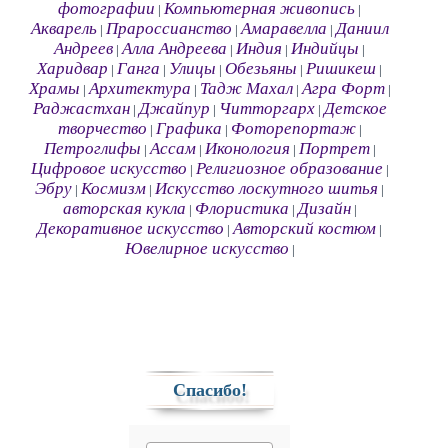
фотографии
Компьютерная живопись
|
|
Акварель
Прароссианство
Амаравелла
Даниил
|
|
|
Андреев
Алла Андреева
Индия
Индийцы
|
|
|
|
Харидвар
Ганга
Улицы
Обезьяны
Ришикеш
|
|
|
|
|
Храмы
Архитектура
Тадж Махал
Агра Форт
|
|
|
|
Раджастхан
Джайпур
Читторгарх
Детское
|
|
|
творчество
Графика
Фоторепортаж
|
|
|
Петроглифы
Ассам
Иконология
Портрет
|
|
|
|
Цифровое искусство
Религиозное образование
|
|
Эбру
Космизм
Искусство лоскутного шитья
|
|
|
авторская кукла
Флористика
Дизайн
|
|
|
Декоративное искусство
Авторский костюм
|
|
Ювелирное искусство
|
Спасибо!