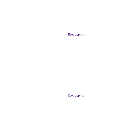
Без имени
Без имени