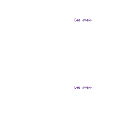
Без имени
Без имени