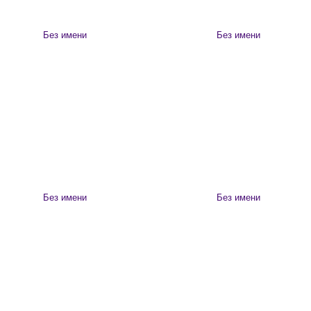
Без имени
Без имени
Без имени
Без имени