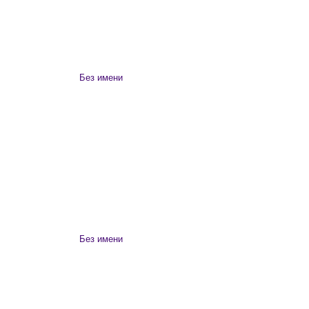
Без имени
Без имени