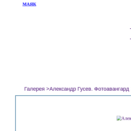
МАЯК
Галерея
Александр Гусев. Фотоавангард