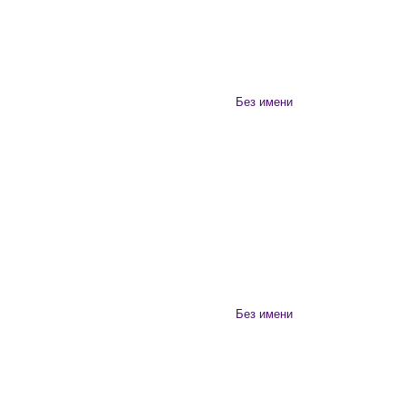
Без имени
Без имени