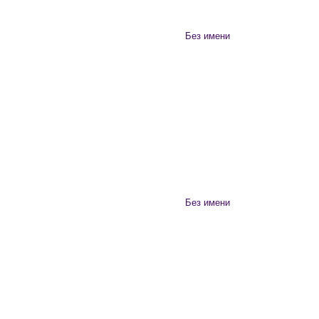
Без имени
Без имени