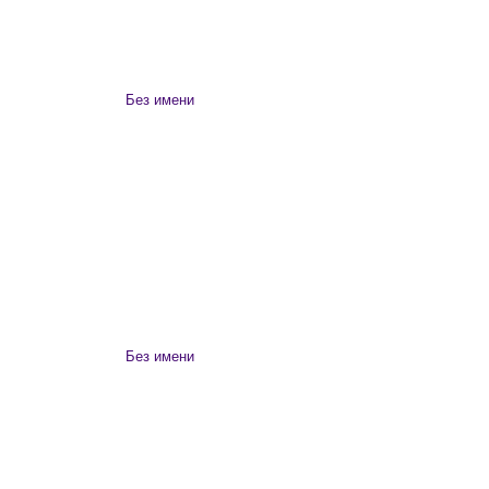
Без имени
Без имени