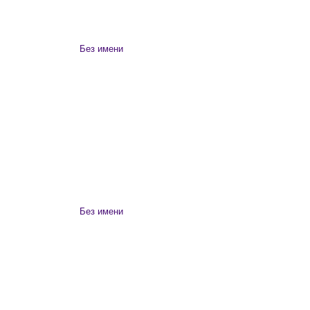
Без имени
Без имени