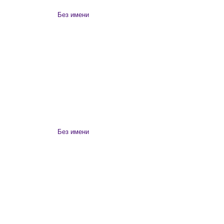
Без имени
Без имени