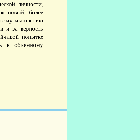
еской личности,
ая новый, более
ёмному мышлению
й и за верность
ойчивой попытке
ть к объемному