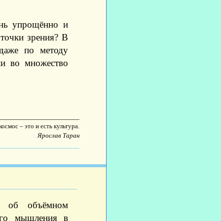
ень упрощённо и
 точки зрения? В
даже по методу
ли во множество
________________________
осмос – это и есть культура.
Ярослав Таран
м об объёмном
ого мышления в