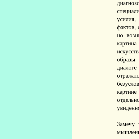
диагно
специали
усилия,
фактов, 
но возн
картин
искусст
образы 
диалоге
отражат
безусло
картине
отдель
увиденн
Замечу 
мышлени