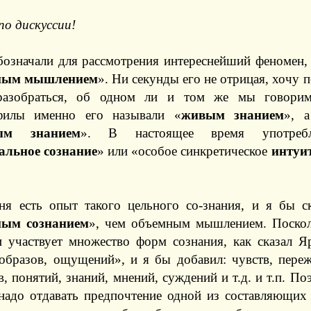
по дискуссии!
бозначали для рассмотрения интереснейший феномен,
ным мышлением
». Ни секунды его не отрицая, хочу 
разобраться, об одном ли и том же мы говорим
филы именно его называли «
живым знанием
», 
ым знанием
». В настоящее время употреб
альное сознание
» или «особое синкретическое
интуи
ня есть опыт такого цельного со-знания, и я бы ск
ным сознанием
», чем объемным мышлением. Поско
и участвует множество форм сознания, как сказал Я
 образов, ощущений», и я бы добавил: чувств, пере
, понятий, знаний, мнений, суждений и т.д. и т.п. По
надо отдавать предпочтение одной из составляющи