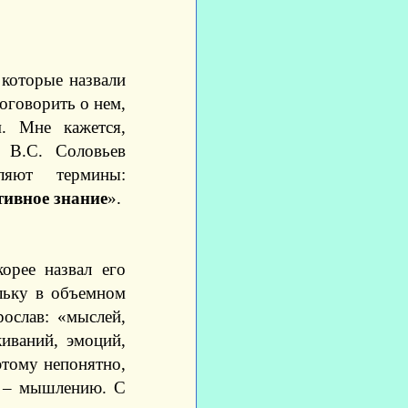
 которые назвали
поговорить о нем,
. Мне кажется,
а В.С. Соловьев
ляют термины:
тивное знание
».
орее назвал его
льку в объемном
рослав: «мыслей,
живаний, эмоций,
этому непонятно,
х – мышлению. С