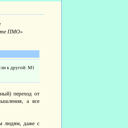
е
вете ПМО»
сли к другой: М1
йный) переход от
ышления, а все
м людям, даже с