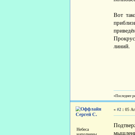
Вот так
приблиз
приведё
Прокрус
линий.
«Последнее ре
«
#2
:
05 Ап
Сергей С.
Подтве
Небеса
мышлени
наполнены