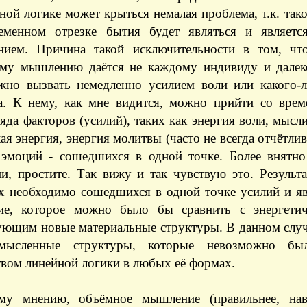
ной логике может крыться немалая проблема, т.к. та
еменном отрезке бытия будет являться и являетс
нием. Причина такой исключительности в том, чт
му мышлению даётся не каждому индивиду и далеко
жно вызвать немедленно усилием воли или какого-
а. К нему, как мне видится, можно прийти со врем
яда факторов (усилий), таких как энергия воли, мысли
ая энергия, энергия молитвы (часто не всегда отчётли
 эмоций - сошедшихся в одной точке. Более внятно
ии, простите. Так вижу и так чувствую это. Резуль
их необходимо сошедшихся в одной точке усилий и я
е, которое можно было бы сравнить с энергетич
ющим новые материальные структуры. В данном слу
мысленные структуры, которые невозможно бы
твом линейной логики в любых её формах.
у мнению, объёмное мышление (правильнее, нав