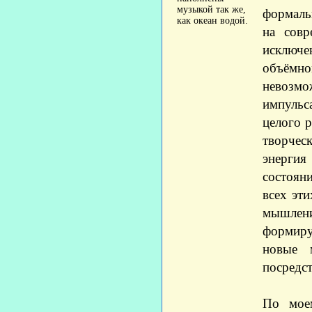
музыкой так же,
формаль
как океан водой.
на совр
исключе
объёмно
невозмо
импульс
целого р
творческ
энергия
состоян
всех эт
мышлени
формиру
новые 
посредс
По моем