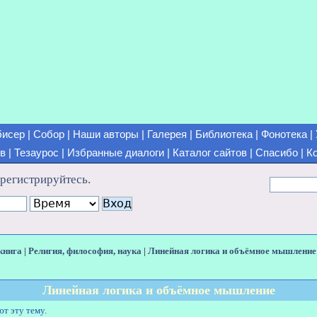
бисер
|
Собор
|
Наши авторы
|
Галерея
|
Библиотека
|
Фонотека
|
ов
|
Тезаурос
|
Избранные диалоги
|
Каталог сайтов
|
Спасибо
|
К
арегистрируйтесь
.
книга
|
Религия, философия, наука
|
Линейная логика и объёмное мышление
Линейная логика и объёмное мышление
ют эту тему.