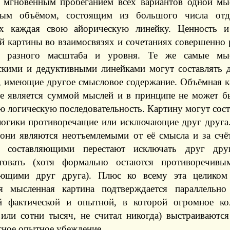
я мгновенным пробеганием всех вариантов одной мыс
ным объёмом, состоящим из большого числа отд
 каждая свою айорическую линейку. Ценность и 
й картины во взаимосвязях и сочетаниях совершенно
в, разного масштаба и уровня. Те же самые м
скими и дедуктивными линейками могут составлять 
, имеющие другое смысловое содержание. Объёмная к
не является суммой мыслей и в принципе не может б
 логическую последовательность. Картину могут сост
логики противоречащие или исключающие друг друга.
 они являются неотъемлемыми от её смысла и за счё
и составляющими перестают исключать друг дру
товать (хотя формально остаются противоречивы
ющими друг друга). Плюс ко всему эта целиком
я мысленная картина подтверждается параллельн
й фактической и опытной, в которой огромное ко
 или сотни тысяч, не считал никогда) выстраиваютс
сное опытное убеждение.