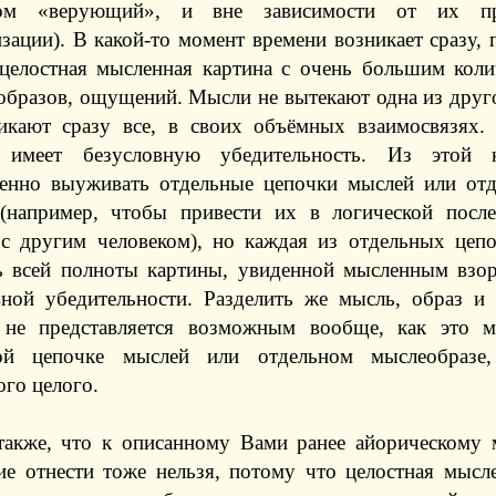
зом «верующий», и вне зависимости от их про
зации). В какой-то момент времени возникает сразу,
 целостная мысленная картина с очень большим коли
образов, ощущений. Мысли не вытекают одна из друго
икают сразу все, в своих объёмных взаимосвязях. 
а имеет безусловную убедительность. Из этой
венно выуживать отдельные цепочки мыслей или от
(например, чтобы привести их в логической после
 с другим человеком), но каждая из отдельных цепо
ь всей полноты картины, увиденной мысленным взор
вной убедительности. Разделить же мысль, образ и 
 не представляется возможным вообще, как это 
ной цепочке мыслей или отдельном мыслеобразе
ого целого.
также, что к описанному Вами ранее айорическому
е отнести тоже нельзя, потому что целостная мысле