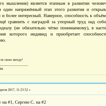
го мышления) является этапным в развитии человеч
я один напряжённый этап этого развития и открыв
 и более интересный. Наверное, способность к объ
щё сравнить с наградой за упорный труд над собо
идеалу (не обязательно чётко понимаемому), в наст
ния которого индивид и приобретает способнос
ию.
гле свою звезду!
_________________
ёв
реля 2017, 11:23:52 »
 на #1, Сергею С. на #2