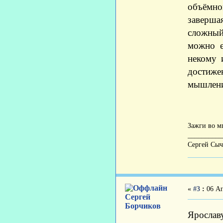
объёмно
заверша
сложный
можно е
некому 
достиже
мышлен
Зажги во м
__________
Сергей Сыч
«
#3
:
06 Ап
Сергей
Борчиков
Ярославу