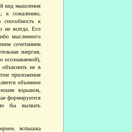
кой вид мышления
я, к сожалению,
о способность к
 не всегда. Его
либо мысленного
енем сочетанием
тельная энергия,
во осознаваемой),
 объяснить не в
татом приложения
вляется объемное
еским взрывом,
чае формируются
ло бы вызвать
ерное, вспышка