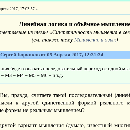
реля 2017, 17:03:57 »
Линейная логика и объёмное мышлени
тветвление из темы «Синтетичность мышления в с
(см. также тему
Мышление и язык
)
 Сергей Борчиков от 05 Апреля 2017, 12:31:34
кция будет означать последовательный переход от одной мы
 – М3 – М4 – М5 – М6 – и т.д.
 Вы, правда, считаете такой последовательный (лине
ысли к другой единственной формой реального м
ые формы не реальным мышлением?
ругой вариант мышления (думаю, известный многи