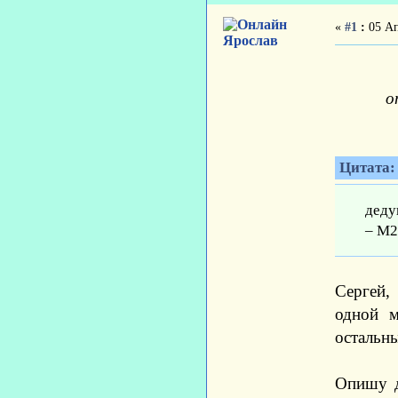
«
#1
:
05 Ап
Ярослав
о
Цитата:
деду
– М2
Сергей,
одной м
остальн
Опишу д