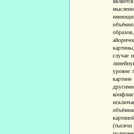
являетс
мыслен
имеющих
объёмно
образо
айориче
картины
случае 
линейную
уровне 
картине
другим
конфлик
исключа
объёмна
картино
(тысячи
полнове