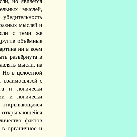
ли, но является
ельных мыслей,
убедительность
 разных мыслей и
ысли с теми же
другие объёмные
артина ни в коем
ыть развёрнута в
авлять мысли, на
 Но в целостной
т взаимосвязей с
га и логически
ми и логически
 открывающаяся
о открывающейся
личество фактов
я в органичное и