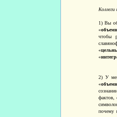
Коллеги 
1) Вы о
«
объем
чтобы 
славяно
«
цельн
«
интегр
2) У ме
«
объем
сознани
фактов,
символов
почему 