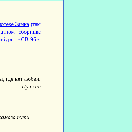
отеке Замка
(там
чатном сборнике
нбург: «СВ-96»,
ы, где нет любви.
Пушкин
 самого пути