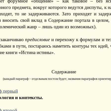
ует форумное «общение» – как таковое – без яс
нного предмета, вокруг которого ведутся диспуты, к н
иходят, то не задерживаются. Зато приходят и задер
н вносить свой вклад в Содержание портала в целом,
полемический жанр – лишь один из возможных).
 заканчиваю
предисловие
и перехожу к формулам и те
бками в пути, постараюсь наметить контуры тех идей, 
ние книги «Истина истины».
Содержание
(каждый параграф – отдельным постом будет; названия параграфов ориенти
ф первый
логия и контексты.
ф второй