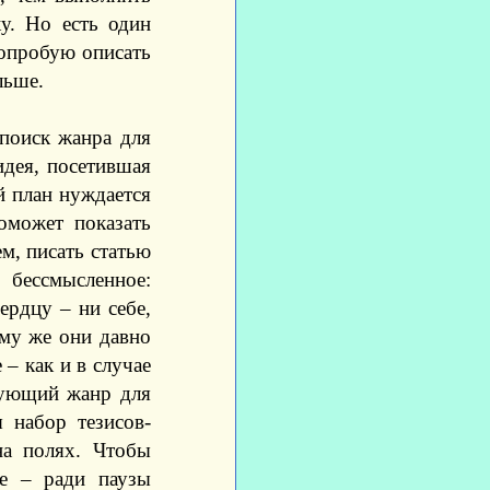
у. Но есть один
попробую описать
льше.
 поиск жанра для
идея, посетившая
й план нуждается
оможет показать
м, писать статью
 бессмысленное:
рдцу – ни себе,
ому же они давно
– как и в случае
дующий жанр для
 набор тезисов-
на полях. Чтобы
ое – ради паузы