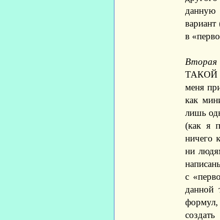
данную 
вариант
в «перво
Вторая
ТАКОЙ т
меня пр
как мин
лишь одн
(как я 
ничего 
ни людя
написаны
с «перв
данной 
формул,
создать