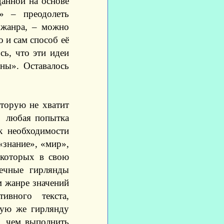
данной на основе
» – преодолеть
 жанра, – можно
о и сам способ её
сь, что эти идеи
ны». Оставалось
оторую не хватит
: любая попытка
к необходимости
«знание», «мир»,
 которых в свою
нечные гирлянды
м жанре значений
ивного текста,
кую же гирлянду
, чем выполнить