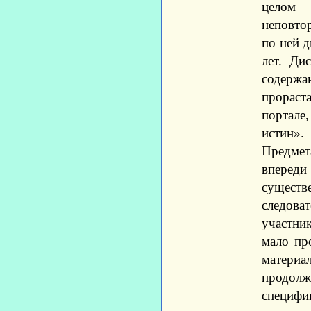
целом –
неповтор
по ней д
лет. Ди
содержа
прораста
портале
истин».
Предмета
впереди
существ
следова
участник
мало пр
материа
продолж
специфик