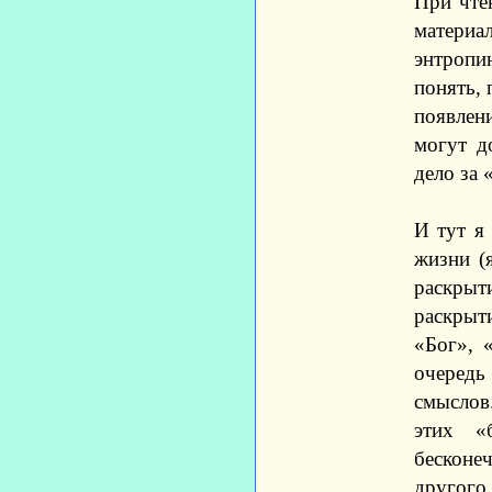
При чте
матери
энтропи
понять, 
появлени
могут д
дело за 
И тут я
жизни (
раскрыт
раскрыти
«Бог», 
очередь
смыслов
этих «
бесконе
другого