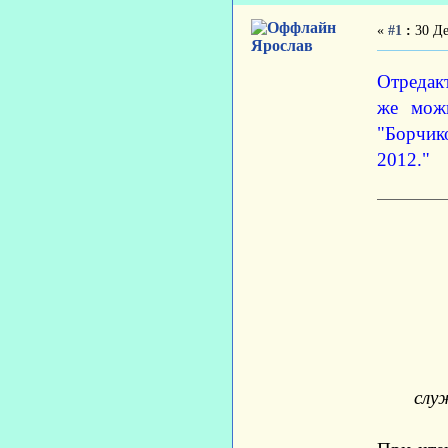
«
#1
:
30 Де
Ярослав
Отредак
же можн
"Борчик
2012."
слу