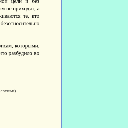
ной цели и без
ам не приходят, а
живаются те, кто
 безотносительно
зисам, которыми,
что разбудило во
ровочные)