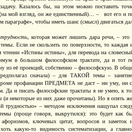
задачу. Казалось бы, на этом можно поставить точк
 (на мой взгляд, он же единственный)… – вот его и 
м параграфе», чтобы иметь шанс (смысл) двигаться да
 трудность
, которая может лишить дара речи, – это
емы. Если не скользить по поверхности, то каждая 
и чтении «Истины истины», для перевода на словесны
имум в большом философском трактате, да и тот п
у из её проекций, собственно – философскую. В обще
предполагал сначала) – для ТАКОЙ темы – занятие
кроме профанации ПРЕДМЕТА не даст – ни уму, ни се
м. Да и писать философские трактаты я не умею, к т
 (и некоторые из них даже прочитаны). Но я опять же 
ой трудностью» – методом исключения нащупал сле
темы (проще говоря, выкрутился): это будет как бы
 афоризмов, ключевых цитат, вопросов и заметок 
 хоть какую-то видимость систематизации, а главн