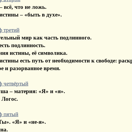
 всё, что не ложь.
истины – «быть в духе».
ф третий
ельный мир как часть подлинного.
есть подлинность.
ия истины, её символика.
истины есть путь от необходимости к свободе: рас
е и разорванное время.
ф четвёртый
уша – материя: «Я» и «я».
 Логос.
ф пятый
Ты». «Я» и «не-я».
на.