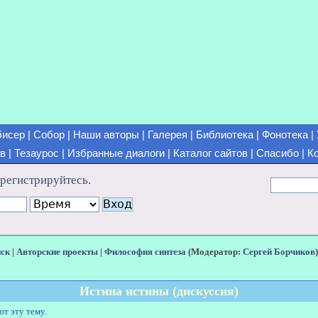
бисер
|
Собор
|
Наши авторы
|
Галерея
|
Библиотека
|
Фонотека
|
ов
|
Тезаурос
|
Избранные диалоги
|
Каталог сайтов
|
Спасибо
|
К
арегистрируйтесь
.
иск
|
Авторские проекты
|
Философия синтеза
(Модератор:
Сергей Борчиков
Истина истины (дискуссия)
ют эту тему.