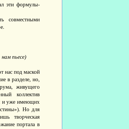
ал эти формулы-
ть совместными
е.
 нам пьесе)
т нас под маской
е в разделе, но,
орума, живущего
нный коллектив
м и уже имеющих
стины»). Но для
шь творческая
ржание портала в