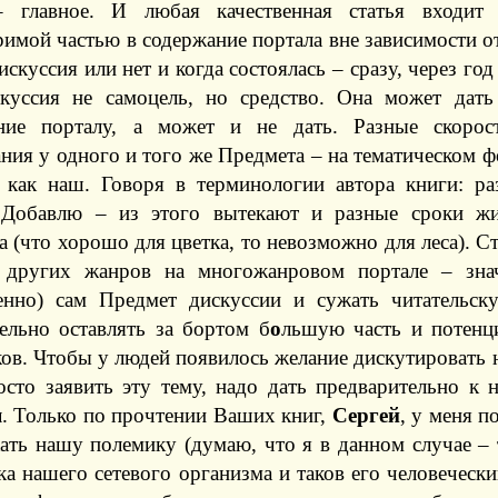
 главное. И любая качественная статья входит 
имой частью в содержание портала вне зависимости от
искуссия или нет и когда состоялась – сразу, через год
скуссия не самоцель, но средство. Она может дать
ние порталу, а может и не дать. Разные скорос
ния у одного и того же Предмета – на тематическом ф
, как наш. Говоря в терминологии автора книги: р
 Добавлю – из этого вытекают и разные сроки ж
 (что хорошо для цветка, то невозможно для леса). С
 других жанров на многожанровом портале – зна
енно) сам Предмет дискуссии и сужать читательск
тельно оставлять за бортом б
о
льшую часть и потенц
ов. Чтобы у людей появилось желание дискутировать н
осто заявить эту тему, надо дать предварительно к 
л. Только по прочтении Ваших книг,
Сергей
, у меня п
ать нашу полемику (думаю, что я в данном случае – 
а нашего сетевого организма и таков его человеческий