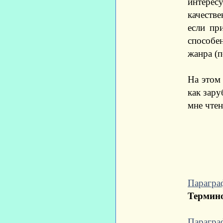
интерес
качестве
если пр
способе
жанра (
На этом
как зару
мне чте
Парагра
Термино
Парагра