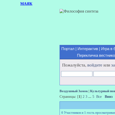
МАЯК
Портал
|
Интерактив
|
Игра в 
Перекличка вестник
Пожалуйста,
войдите
или
з
Воздушный Замок
|
Культурный по
Страницы: [
1
]
2
3
...
5
Все
Вниз
0 Участников и 1 гость просматрива