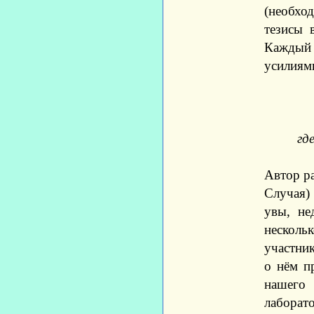
(необхо
тезисы в
Каждый
усилиям
гд
Автор ра
Случая) 
увы, не
нескол
участни
о нём п
нашего
лаборат