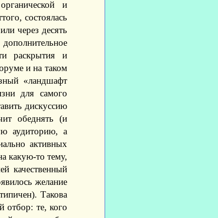
органической и
того, состоялась
 или через десять
 дополнительное
ти раскрытия и
оруме и на таком
азный «ландшафт
изни для самого
тавить дискуссию
чит обеднять (и
ую аудиторию, а
иально активных
а какую-то тему,
ней качественный
оявилось желание
типичен). Такова
 отбор: те, кого