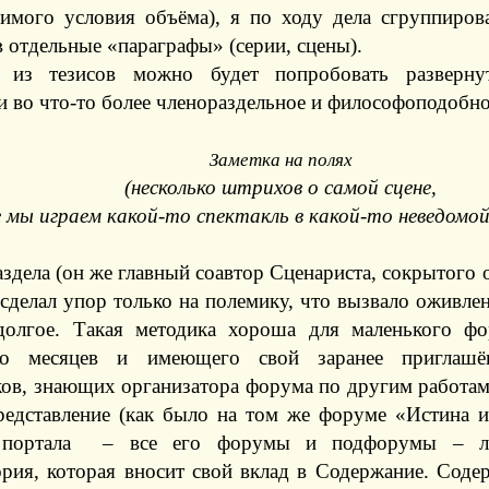
димого условия объёма), я по ходу дела сгруппиров
 отдельные «параграфы» (серии, сцены).
 из тезисов можно будет попробовать разверну
и во что-то более членораздельное и философоподобно
Заметка на полях
(несколько штрихов о самой сцене,
е мы играем какой-то спектакль в какой-то неведомой
здела (он же главный соавтор Сценариста, сокрытого о
сделал упор только на полемику, что вызвало оживлени
долгое. Такая методика хороша для маленького ф
ько месяцев и имеющего свой заранее приглашё
ков, знающих организатора форума по другим работа
редставление (как было на том же форуме «Истина и
 портала – все его форумы и подфорумы – ли
ория, которая вносит свой вклад в Содержание. Соде