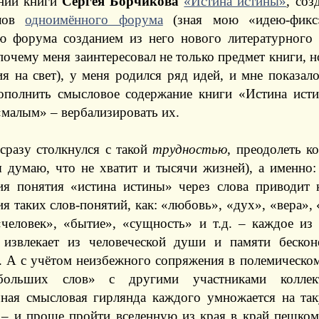
нии книги
Сергея Борчикова
«Истина истины»
, соз
алов
одноимённого форума
(зная мою «идею-фикс
ю форума созданием из него нового литературного
почему меня заинтересовал не только предмет книги, н
я на свет), у меня родился ряд идей, и мне показало
ополнить смысловое содержание книги «Истина исти
«малым» – вербализировать их.
 сразу столкнулся с такой
трудностью
, преодолеть к
я думаю, что не хватит и тысячи жизней), а именно
ия понятия «истина истины» через слова приводит 
я таких слов-понятий, как: «любовь», «дух», «вера», 
«человек», «бытие», «сущность» и т.д. – каждое из
 извлекает из человеческой души и памяти беско
. А с учётом неизбежного сопряжения в полемическо
больших слов» с другими участниками коллект
чная смысловая гирлянда каждого умножается на та
 – и проще пройти вселенную из края в край пешком