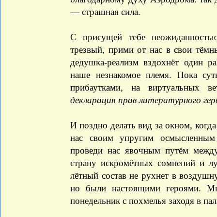
— страшная сила.
С присущей тебе неожиданность
трезвый, прими от нас в свои тёмн
дедушка-реализм вздохнёт один р
наше незнакомое племя. Пока сут
прибаутками, на виртуальных в
декларация прав литературного гер
И поздно делать вид за окном, когд
нас своим упругим осмысленным 
проведи нас явочным путём межд
страну искромётных сомнений и л
лётный состав не рухнет в воздушну
но были настоящими героями. М
понедельник с похмелья заходя в пала