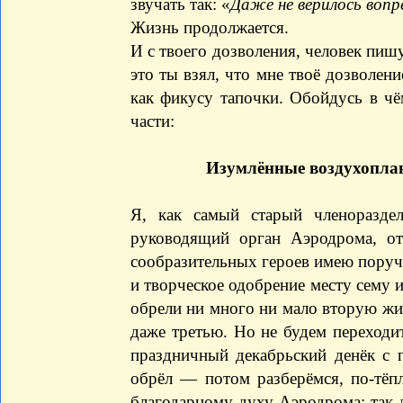
звучать так: «
Даже не верилось вопр
Жизнь продолжается.
И с твоего дозволения, человек пишу
это ты взял, что мне твоё дозволе
как фикусу тапочки. Обойдусь в чё
части:
Изумлённые воздухоплав
Я, как самый старый членоразде
руководящий орган Аэродрома, от
сообразительных героев имею поруч
и творческое одобрение месту сему и
обрели ни много ни мало вторую жи
даже третью. Но не будем переходит
праздничный декабрьский денёк с 
обрёл — потом разберёмся, по-тёп
благодарному духу Аэродрома: так