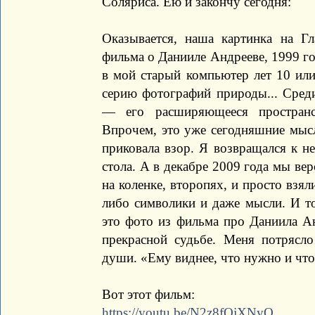
Соляриса. Ею и закончу сегодня:
Оказывается, наша картинка на Г
фильма о Данииле Андрееве, 1999 го
в мой старый компьютер лет 10 или
серию фотографий природы... Сред
— его расширяющееся пространс
Впрочем, это уже сегодняшние мысл
приковала взор. Я возвращался к н
стола. А в декабре 2009 года мы ве
на коленке, второпях, и просто взял
либо символики и даже мысли. И тол
это фото из фильма про Даниила Ан
прекрасной судьбе. Меня потрясло
души. «Ему виднее, что нужно и что
Вот этот фильм:
https://youtu.be/N2z8fOjXNyQ