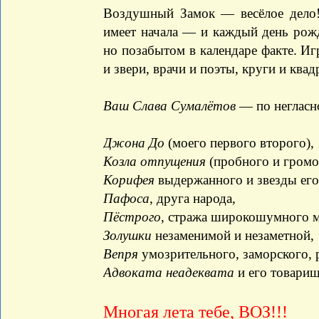
Воздушный Замок — весёлое дело!
имеет начала — и каждый день рож
но позабытом в календаре факте. Иг
и звери, врачи и поэты, круги и квад
Ваш Слава Сумалётов
— по негласн
Джона До
(моего первого второго),
Козла отпущения
(пробного и громо
Корифея
выдержанного и звезды ег
Пафоса
, друга народа,
Пёстрого
, стража широкошумного м
Золушки
незаменимой и незаметной,
Вепря
умозрительного, заморского, 
Адвоката неадеквата
и его товари
Многая лета тебе, ВОЗ!!!