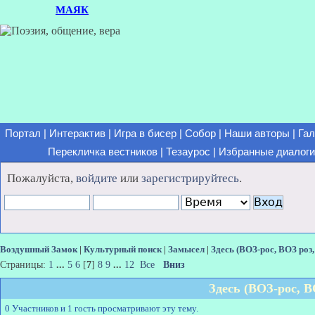
МАЯК
Портал
|
Интерактив
|
Игра в бисер
|
Собор
|
Наши авторы
|
Гал
Перекличка вестников
|
Тезаурос
|
Избранные диалоги
Пожалуйста,
войдите
или
зарегистрируйтесь
.
Воздушный Замок
|
Культурный поиск
|
Замысел
|
Здесь (ВОЗ-рос, ВОЗ роз
Страницы:
1
...
5
6
[
7
]
8
9
...
12
Все
Вниз
Здесь (ВОЗ-рос, В
0 Участников и 1 гость просматривают эту тему.