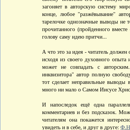
загоняет в авторскую систему мир
конце, любое "разжёвывание" авт
тарелочке однозначные выводы не т
прочитанного (пройденного вместе 
голову саму идею притчи...
А что это за идея - читатель должен
исходя из своего духовного опыта 
может не совпадать с авторским
инквизитора" автор полную свободу
тот сделает неправильные выводы в
много ни мало о Самом Иисусе Христ
И напоследок ещё одна паралле
комментариев и без подсказок. Мо
читателям она покажется интерес
увидеть и в себе, и друг в друге:
Ф.Н