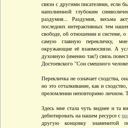
связи с другими писателями, если бы
наполненной глубоким символич
раздумия... Раздумия, весьма а
последних интерактивных тем нашег
свободе, об отношении и системе, о 
самую главную перекличку, мне
окружающие её взаимосвязи. А у
духовную (именно так!) связь повес
Достоевского "Сон смешного челове
Перекличка не означает сходства, он
но это отталкивание, как и сходство
преломлении неповторимо личном. Т
Здесь мне стала чуть виднее и та в
дебютировать на нашем ресурсе с
по
другую концовку знаменитой 