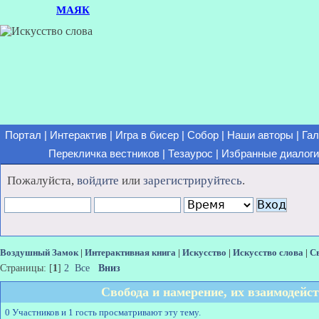
МАЯК
Портал
|
Интерактив
|
Игра в бисер
|
Собор
|
Наши авторы
|
Гал
Перекличка вестников
|
Тезаурос
|
Избранные диалоги
Пожалуйста,
войдите
или
зарегистрируйтесь
.
Воздушный Замок
|
Интерактивная книга
|
Искусство
|
Искусство слова
|
Св
Страницы: [
1
]
2
Все
Вниз
Свобода и намерение, их взаимодейс
0 Участников и 1 гость просматривают эту тему.