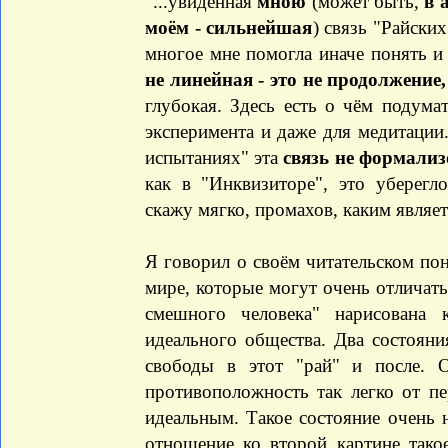
"...увиденная
мною
(может быть,
в 
моём - сильнейшая
) связь "Райски
многое мне помогла иначе понять и
не линейная - это не продолжение
глубокая. Здесь есть о чём подумат
эксперимента и даже для медитации.
испытаниях" эта
связь не формализ
как в "Инквизиторе", это уберегл
скажу мягко, промахов, каким являетс
Я говорил о своём читательском по
мире, которые могут очень отличать
смешного человека" нарисована 
идеального общества. Два состояни
свободы в этот "рай" и после. 
противоположность так легко от пе
идеальным. Такое состояние очень 
отношение ко второй картине тако