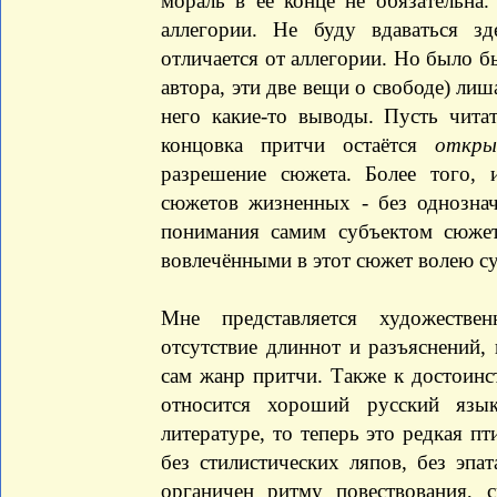
мораль в её конце не обязательна.
аллегории. Не буду вдаваться з
отличается от аллегории. Но было 
автора, эти две вещи о свободе) лиш
него какие-то выводы. Пусть чита
концовка притчи остаётся
откр
разрешение сюжета. Более того,
сюжетов жизненных - без однозна
понимания самим субъектом сюжет
вовлечёнными в этот сюжет волею су
Мне представляется художестве
отсутствие длиннот и разъяснений,
сам жанр притчи. Также к достоин
относится хороший русский язы
литературе, то теперь это редкая пт
без стилистических ляпов, без эп
органичен ритму повествования, 