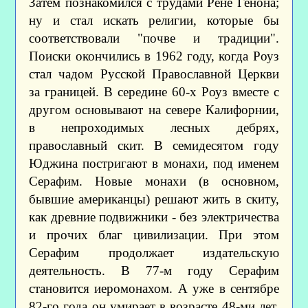
Затем познакомился с трудами Рене Генона;
ну и стал искать религии, которые бы
соответствовали "почве и традиции".
Поиски окончились в 1962 году, когда Роуз
стал чадом Русской Православной Церкви
за границей. В середине 60-х Роуз вместе с
другом основывают на севере Калифорнии,
в непроходимых лесных дебрях,
православный скит. В семидесятом году
Юджина постригают в монахи, под именем
Серафим. Новые монахи (в основном,
бывшие американцы) решают жить в скиту,
как древние подвижники - без электричества
и прочих благ цивилизации. При этом
Серафим продолжает издательскую
деятельность. В 77-м году Серафим
становится иеромонахом. А уже в сентябре
82-го года он умирает в возрасте 48-ми лет.