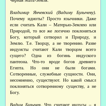
Черная Мать-Земля.
Владимир Янчевский (Вадиму Булычеву)
.
Почему идиоты? Просто язычники. Даже
если считать Кали – Матерью-Землею или
Природой, то все же логично поклоняться
Богу, который сотворил и Природу, и
Землю. Т.е. Творцу, а не творению. Разве
индуисты считают Кали творцом всего
сущего? Одна из богинь индуского
пантеона. Что-то вроде богов древнего
Египта. Но они не были богами.
Сотворенные, служебные сущности. Они,
несомненно, существуют. Но какой смысл
поклоняться сотворенному существу, а не
Богу.
Вадим Булычев
. Что считают индусы – я