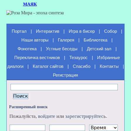
МАЯК
Портал
|
Интерактив
|
Игра в бисер
|
Собор
|
Наши авторы
|
Галерея
|
Библиотека
|
Фонотека
|
Устные беседы
|
Детский зал
|
Перекличка вестников
|
Тезаурос
|
Избранные
диалоги
|
Каталог сайтов
|
Спасибо
|
Контакты
|
Регистрация
Расширенный поиск
Пожалуйста,
войдите
или
зарегистрируйтесь
.