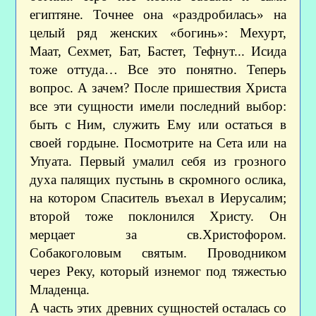
египтяне. Точнее она «раздробилась» на
целый ряд женских «богинь»: Мехурт,
Маат, Сехмет, Бат, Бастет, Тефнут... Исида
тоже оттуда… Все это понятно. Теперь
вопрос. А зачем? После пришествия Христа
все эти сущности имели последний выбор:
быть с Ним, служить Ему или остаться в
своей гордыне. Посмотрите на Сета или на
Упуата. Первый умалил себя из грозного
духа палящих пустынь в скромного ослика,
на котором Спаситель въехал в Иерусалим;
второй тоже поклонился Христу. Он
мерцает за св.Христофором.
Собакоголовым святым. Проводником
через Реку, который изнемог под тяжестью
Младенца.
А часть этих древних сущностей осталась со