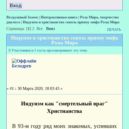
Воздушный Замок
|
Интерактивная книга
|
Роза Мира, творчество
диалога
|
Индуизм и христианство сквозь призму мифа Розы Мира
Страницы: [
1
]
2
Все
Вниз
ПЕЧАТЬ
Индуизм и христианство сквозь призму мифа
Розы Мира
0 Участников и 1 гость просматривают эту тему.
Белодрев
«
#1
:
30 Марта 2020, 18:03:43 »
Индуизм как "смертельный враг"
Христианства
В 93-м году ряд моих знакомых, успевших