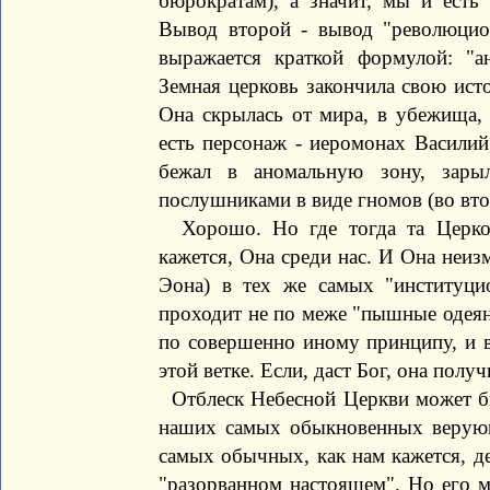
бюрократам), а значит, мы и есть 
Вывод второй - вывод "революцио
выражается краткой формулой: "а
Земная церковь закончила свою исто
Она скрылась от мира, в убежища,
есть персонаж - иеромонах Василий
бежал в аномальную зону, зары
послушниками в виде гномов (во вто
Хорошо. Но где тогда та Церков
кажется, Она среди нас. И Она неиз
Эона) в тех же самых "институци
проходит не по меже "пышные одеяни
по совершенно иному принципу, и в
этой ветке. Если, даст Бог, она получ
Отблеск Небесной Церкви может бы
наших самых обыкновенных верующ
самых обычных, как нам кажется, д
"разорванном настоящем". Но его м