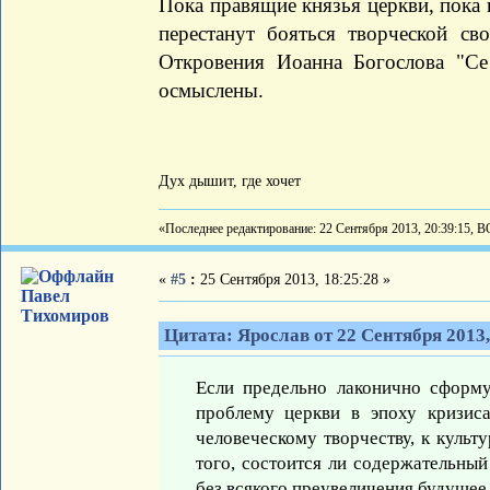
Пока правящие князья церкви, пока ц
перестанут бояться творческой св
Откровения Иоанна Богослова "С
осмыслены.
Дух дышит, где хочет
«Последнее редактирование: 22 Сентября 2013, 20:39:15, 
«
#5
:
25 Сентября 2013, 18:25:28 »
Павел
Тихомиров
Цитата: Ярослав от 22 Сентября 2013,
Если предельно лаконично сформ
проблему церкви в эпоху кризиса
человеческому творчеству, к культу
того, состоится ли содержательный
без всякого преувеличения будущее