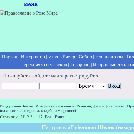
МАЯК
Портал
|
Интерактив
|
Игра в бисер
|
Собор
|
Наши авторы
|
Гал
Перекличка вестников
|
Тезаурос
|
Избранные диалоги
Пожалуйста,
войдите
или
зарегистрируйтесь
.
Воздушный Замок
|
Интерактивная книга
|
Религия, философия, наука
|
Пра
(находится ли церковь в глубоком кризисе)
Страницы: [
1
]
2
3
...
17
Все
Вниз
На пути к «Гибельной Щели» (находи