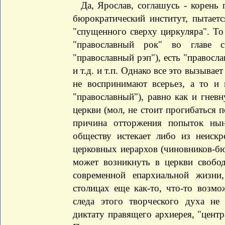
Да, Ярослав, соглашусь - корень п
бюрократический институт, пытает
"спущенного сверху циркуляра". То 
"православный рок" во главе 
"православный рэп"), есть "правосла
и т.д. и т.п. Однако все это вызыва
не воспринимают всерьез, а то и
"православный"), равно как и гнев
церкви (мол, не стоит прогибаться 
причина отторжения попыток ны
обществу истекает либо из неискр
церковных иерархов (чиновников-бю
может возникнуть в церкви свобод
современной епархиальной жизни
столицах еще как-то, что-то возмо
следа этого творческого духа не
диктату правящего архиерея, "цент