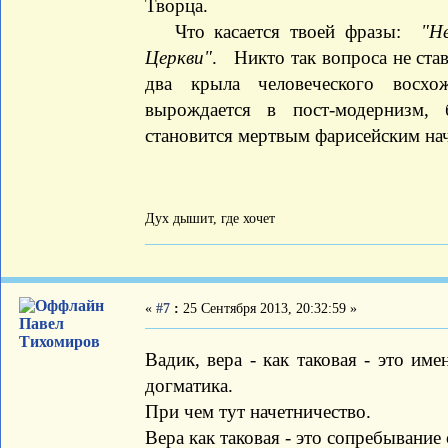
Творца.
Что касается твоей фразы:
"Н
Церкви"
. Никто так вопроса не став
два крыла человеческого восхо
вырождается в пост-модернизм,
становится мертвым фарисейским на
Дух дышит, где хочет
«
#7
:
25 Сентября 2013, 20:32:59 »
Павел
Тихомиров
Вадик, вера - как таковая - это име
догматика.
При чем тут начетничество.
Вера как таковая - это сопребывани