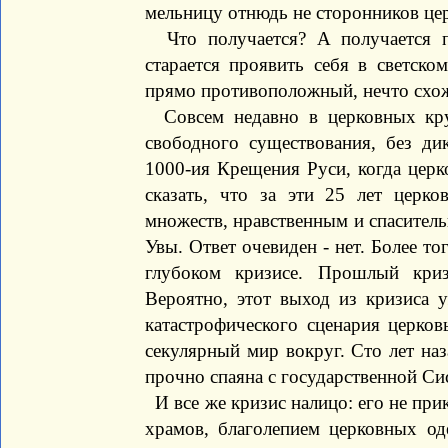
мельницу отнюдь не сторонников це
Что получается? А получается п
старается проявить себя в светско
прямо противоположный, нечто схоже
Совсем недавно в церковных круг
свободного существования, без дик
1000-ия Крещения Руси, когда цер
сказать, что за эти 25 лет церко
множеств, нравственным и спасител
Увы. Ответ очевиден - нет. Более тог
глубоком кризисе. Прошлый криз
Вероятно, этот выход из кризиса у
катастрофического сценария церковь
секулярный мир вокруг. Сто лет на
прочно спаяна с государственной Сис
И все же кризис налицо: его не пр
храмов, благолепием церковных од