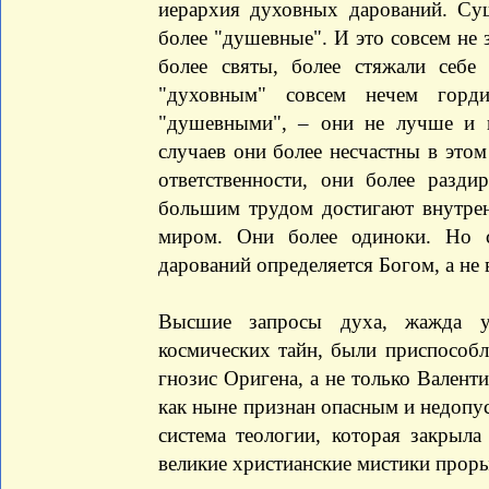
иерархия духовных дарований. Су
более "душевные". И это совсем не 
более святы, более стяжали себе
"духовным" совсем нечем горди
"душевными", – они не лучше и 
случаев они более несчастны в этом
ответственности, они более разд
большим трудом достигают внутре
миром. Они более одиноки. Но 
дарований определяется Богом, а не
Высшие запросы духа, жажда уг
космических тайн, были приспособ
гнозис Оригена, а не только Вален
как ныне признан опасным и недопу
система теологии, которая закрыл
великие христианские мистики проры