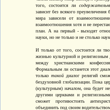
того, состоится ли
содержательн
зависит без всякого преувеличения 
мира зависели от взаимоотношени
взаимоотношения хотя и не перестаю
план. А на первый - выходят отнош
науки, но не только и не столько нау
И только от того, состоится ли тв
жизнью культурной и религиозным д
между христианскими конфесс
Формальным ли останется этот диал
только
такой
диалог религий смож
бездуховной глобализации. Пока це
(культурным) началом, она будет н
другими церквами и религиозными
сможет противостоять антихрис
объединить под своим водительством