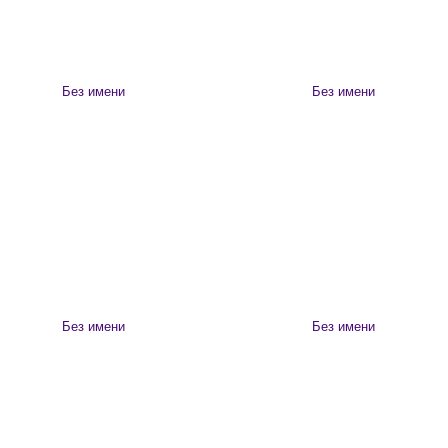
Без имени
Без имени
Без имени
Без имени