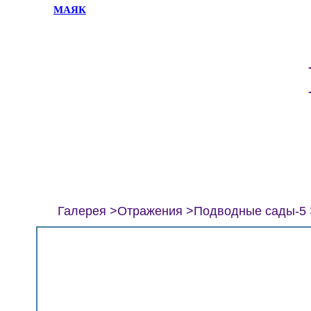
МАЯК
Галерея
Отражения
Подводные сады-5