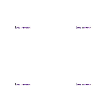
Без имени
Без имени
Без имени
Без имени