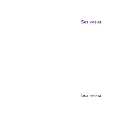
Без имени
Без имени