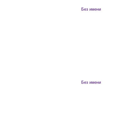
Без имени
Без имени