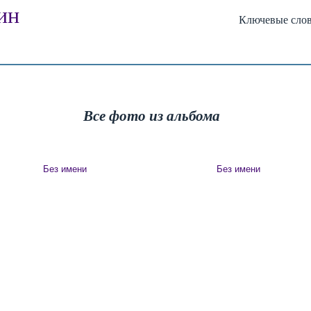
ин
Ключевые сло
Все фото из альбома
Без имени
Без имени