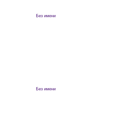
Без имени
Без имени