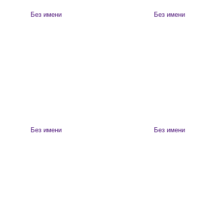
Без имени
Без имени
Без имени
Без имени