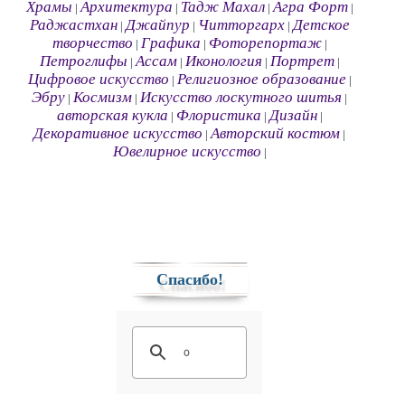
Храмы
Архитектура
Тадж Махал
Агра Форт
|
|
|
|
Раджастхан
Джайпур
Читторгарх
Детское
|
|
|
творчество
Графика
Фоторепортаж
|
|
|
Петроглифы
Ассам
Иконология
Портрет
|
|
|
|
Цифровое искусство
Религиозное образование
|
|
Эбру
Космизм
Искусство лоскутного шитья
|
|
|
авторская кукла
Флористика
Дизайн
|
|
|
Декоративное искусство
Авторский костюм
|
|
Ювелирное искусство
|
Спасибо!