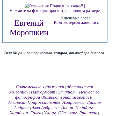
Нажмите на фото для просмотра в полном размере
Ключевые слова:
Евгений
Компьютерная живопись
Морошкин
Роза Мира – сотворчество жанров, атмосфера диалога
Современные художники
Абстрактная
|
живопись
Натюрморт
Стихиали
Искусство
|
|
|
фотографии
Компьютерная живопись
|
|
Акварель
Прароссианство
Амаравелла
Даниил
|
|
|
Андреев
Алла Андреева
Индия
Индийцы
|
|
|
|
Харидвар
Ганга
Улицы
Обезьяны
Ришикеш
|
|
|
|
|