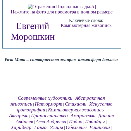
Нажмите на фото для просмотра в полном размере
Ключевые слова:
Евгений
Компьютерная живопись
Морошкин
Роза Мира – сотворчество жанров, атмосфера диалога
Современные художники
Абстрактная
|
живопись
Натюрморт
Стихиали
Искусство
|
|
|
фотографии
Компьютерная живопись
|
|
Акварель
Прароссианство
Амаравелла
Даниил
|
|
|
Андреев
Алла Андреева
Индия
Индийцы
|
|
|
|
Харидвар
Ганга
Улицы
Обезьяны
Ришикеш
|
|
|
|
|