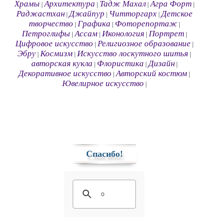
Храмы
Архитектура
Тадж Махал
Агра Форт
|
|
|
|
Раджастхан
Джайпур
Читторгарх
Детское
|
|
|
творчество
Графика
Фоторепортаж
|
|
|
Петроглифы
Ассам
Иконология
Портрет
|
|
|
|
Цифровое искусство
Религиозное образование
|
|
Эбру
Космизм
Искусство лоскутного шитья
|
|
|
авторская кукла
Флористика
Дизайн
|
|
|
Декоративное искусство
Авторский костюм
|
|
Ювелирное искусство
|
Спасибо!