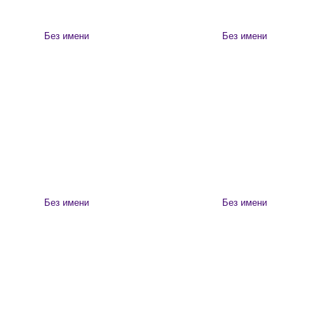
Без имени
Без имени
Без имени
Без имени