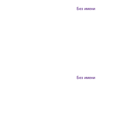
Без имени
Без имени