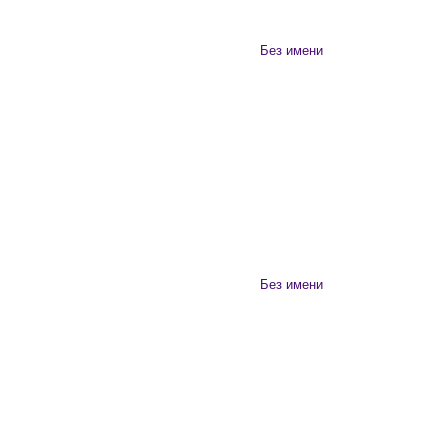
Без имени
Без имени