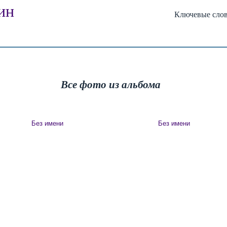
ин
Ключевые сло
Все фото из альбома
Без имени
Без имени