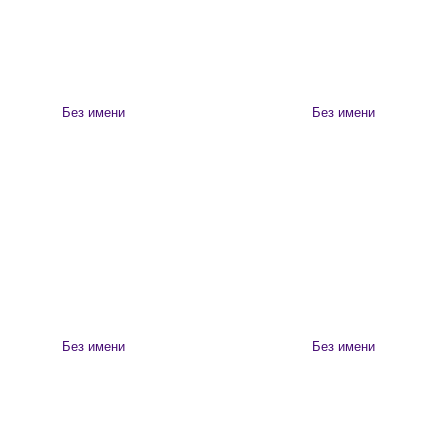
Без имени
Без имени
Без имени
Без имени