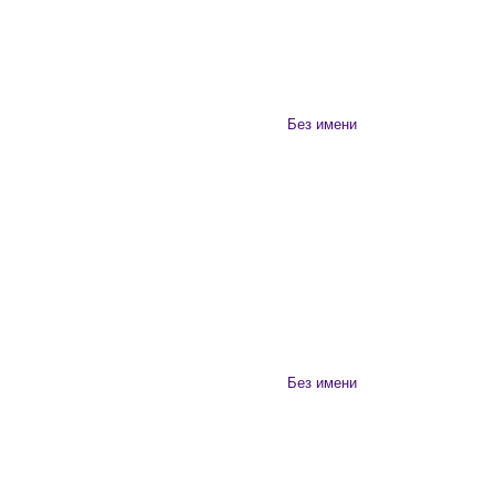
Без имени
Без имени