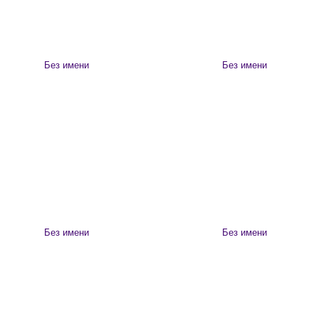
Без имени
Без имени
Без имени
Без имени