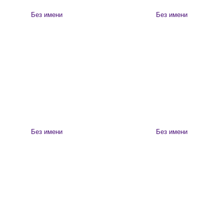
Без имени
Без имени
Без имени
Без имени