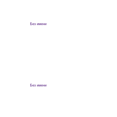
Без имени
Без имени