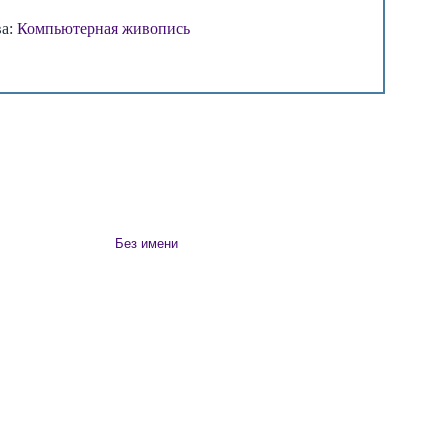
ва:
Компьютерная живопись
Без имени