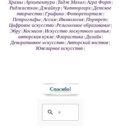
Храмы
Архитектура
Тадж Махал
Агра Форт
|
|
|
|
Раджастхан
Джайпур
Читторгарх
Детское
|
|
|
творчество
Графика
Фоторепортаж
|
|
|
Петроглифы
Ассам
Иконология
Портрет
|
|
|
|
Цифровое искусство
Религиозное образование
|
|
Эбру
Космизм
Искусство лоскутного шитья
|
|
|
авторская кукла
Флористика
Дизайн
|
|
|
Декоративное искусство
Авторский костюм
|
|
Ювелирное искусство
|
Спасибо!