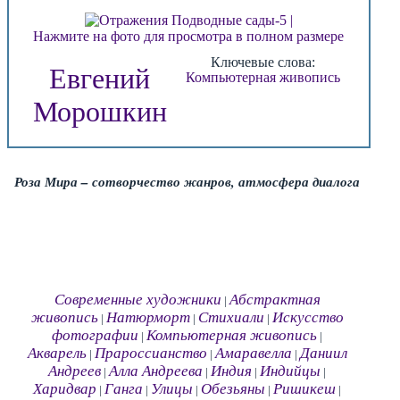
Нажмите на фото для просмотра в полном размере
Ключевые слова:
Евгений
Компьютерная живопись
Морошкин
Роза Мира – сотворчество жанров, атмосфера диалога
Современные художники
Абстрактная
|
живопись
Натюрморт
Стихиали
Искусство
|
|
|
фотографии
Компьютерная живопись
|
|
Акварель
Прароссианство
Амаравелла
Даниил
|
|
|
Андреев
Алла Андреева
Индия
Индийцы
|
|
|
|
Харидвар
Ганга
Улицы
Обезьяны
Ришикеш
|
|
|
|
|