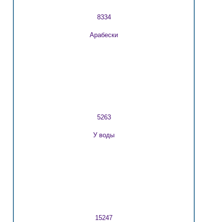
8334
Арабески
5263
У воды
15247