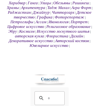
Харидвар
Ганга
Улицы
Обезьяны
Ришикеш
|
|
|
|
|
Храмы
Архитектура
Тадж Махал
Агра Форт
|
|
|
|
Раджастхан
Джайпур
Читторгарх
Детское
|
|
|
творчество
Графика
Фоторепортаж
|
|
|
Петроглифы
Ассам
Иконология
Портрет
|
|
|
|
Цифровое искусство
Религиозное образование
|
|
Эбру
Космизм
Искусство лоскутного шитья
|
|
|
авторская кукла
Флористика
Дизайн
|
|
|
Декоративное искусство
Авторский костюм
|
|
Ювелирное искусство
|
Спасибо!