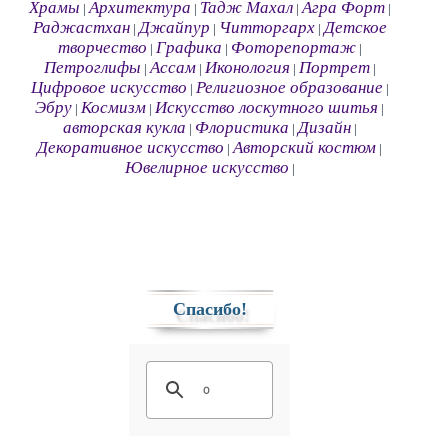
Храмы
Архитектура
Тадж Махал
Агра Форт
|
|
|
|
Раджастхан
Джайпур
Читторгарх
Детское
|
|
|
творчество
Графика
Фоторепортаж
|
|
|
Петроглифы
Ассам
Иконология
Портрет
|
|
|
|
Цифровое искусство
Религиозное образование
|
|
Эбру
Космизм
Искусство лоскутного шитья
|
|
|
авторская кукла
Флористика
Дизайн
|
|
|
Декоративное искусство
Авторский костюм
|
|
Ювелирное искусство
|
Спасибо!