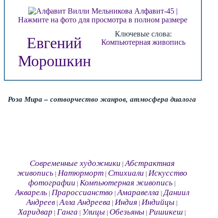
Нажмите на фото для просмотра в полном размере
Ключевые слова:
Евгений
Компьютерная живопись
Морошкин
Роза Мира – сотворчество жанров, атмосфера диалога
Современные художники
Абстрактная
|
живопись
Натюрморт
Стихиали
Искусство
|
|
|
фотографии
Компьютерная живопись
|
|
Акварель
Прароссианство
Амаравелла
Даниил
|
|
|
Андреев
Алла Андреева
Индия
Индийцы
|
|
|
|
Харидвар
Ганга
Улицы
Обезьяны
Ришикеш
|
|
|
|
|