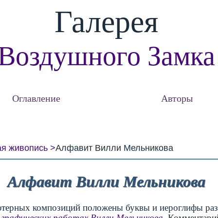
Галерея
Воздушного Замка
Оглавление
Авторы
ая живопись
Алфавит Вилли Мельникова
Алфавит Вилли Мельникова
ютерных композиций положены буквы и иероглифы раз
 графических работах Вилли Мельникова
. Комментари