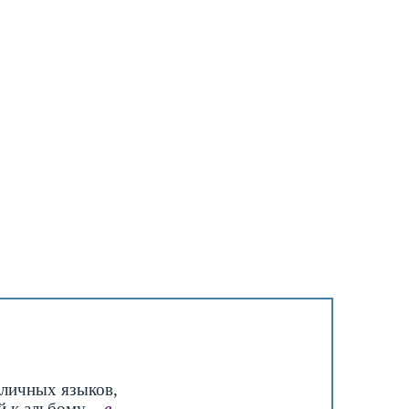
личных языков,
й к альбому –
в