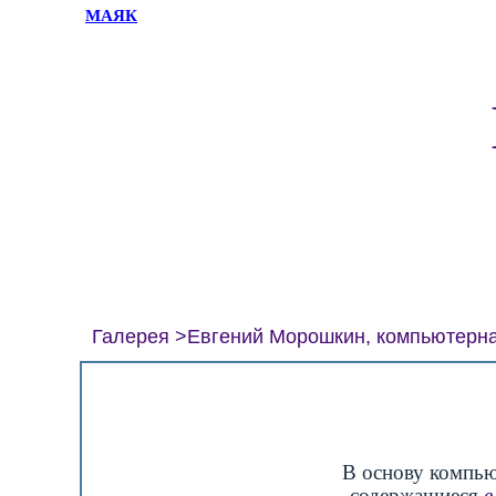
МАЯК
Галерея
Евгений Морошкин, компьютерн
В основу компь
содержащиеся
в