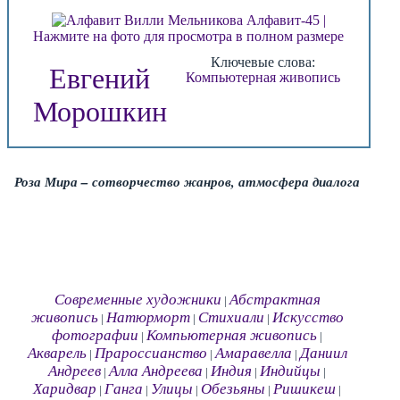
Нажмите на фото для просмотра в полном размере
Ключевые слова:
Евгений
Компьютерная живопись
Морошкин
Роза Мира – сотворчество жанров, атмосфера диалога
Современные художники
Абстрактная
|
живопись
Натюрморт
Стихиали
Искусство
|
|
|
фотографии
Компьютерная живопись
|
|
Акварель
Прароссианство
Амаравелла
Даниил
|
|
|
Андреев
Алла Андреева
Индия
Индийцы
|
|
|
|
Харидвар
Ганга
Улицы
Обезьяны
Ришикеш
|
|
|
|
|