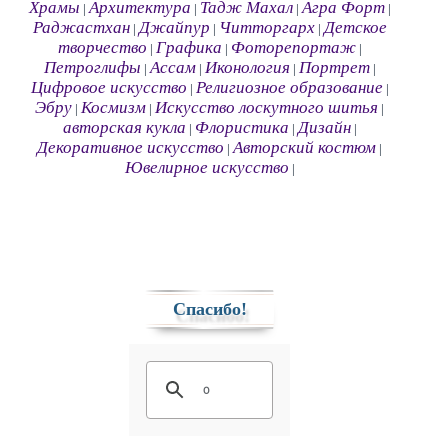
Храмы
Архитектура
Тадж Махал
Агра Форт
|
|
|
|
Раджастхан
Джайпур
Читторгарх
Детское
|
|
|
творчество
Графика
Фоторепортаж
|
|
|
Петроглифы
Ассам
Иконология
Портрет
|
|
|
|
Цифровое искусство
Религиозное образование
|
|
Эбру
Космизм
Искусство лоскутного шитья
|
|
|
авторская кукла
Флористика
Дизайн
|
|
|
Декоративное искусство
Авторский костюм
|
|
Ювелирное искусство
|
Спасибо!