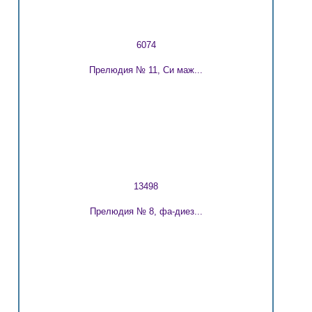
6074
Прелюдия № 11, Си маж...
13498
Прелюдия № 8, фа-диез...