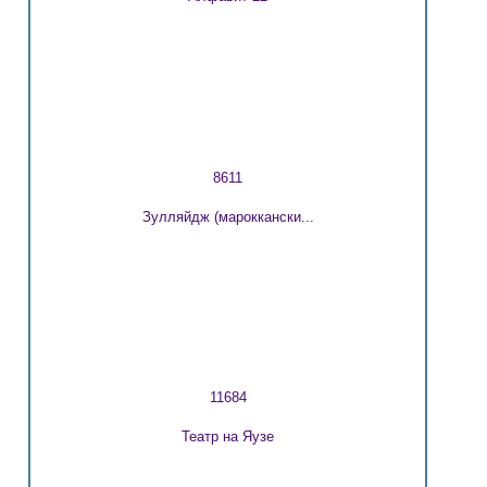
8611
Зулляйдж (мароккански...
11684
Театр на Яузе