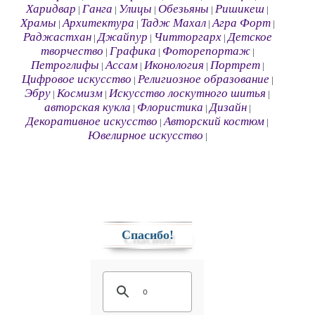
Харидвар
Ганга
Улицы
Обезьяны
Ришикеш
|
|
|
|
|
Храмы
Архитектура
Тадж Махал
Агра Форт
|
|
|
|
Раджастхан
Джайпур
Читторгарх
Детское
|
|
|
творчество
Графика
Фоторепортаж
|
|
|
Петроглифы
Ассам
Иконология
Портрет
|
|
|
|
Цифровое искусство
Религиозное образование
|
|
Эбру
Космизм
Искусство лоскутного шитья
|
|
|
авторская кукла
Флористика
Дизайн
|
|
|
Декоративное искусство
Авторский костюм
|
|
Ювелирное искусство
|
Спасибо!