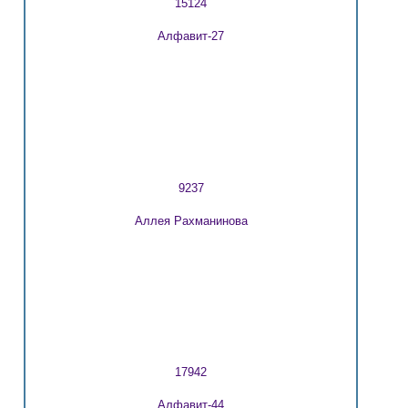
15124
Алфавит-27
9237
Аллея Рахманинова
17942
Алфавит-44