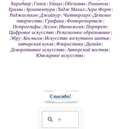
Харидвар
Ганга
Улицы
Обезьяны
Ришикеш
|
|
|
|
|
Храмы
Архитектура
Тадж Махал
Агра Форт
|
|
|
|
Раджастхан
Джайпур
Читторгарх
Детское
|
|
|
творчество
Графика
Фоторепортаж
|
|
|
Петроглифы
Ассам
Иконология
Портрет
|
|
|
|
Цифровое искусство
Религиозное образование
|
|
Эбру
Космизм
Искусство лоскутного шитья
|
|
|
авторская кукла
Флористика
Дизайн
|
|
|
Декоративное искусство
Авторский костюм
|
|
Ювелирное искусство
|
Спасибо!