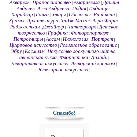
Акварель
Прароссианство
Амаравелла
Даниил
|
|
|
Андреев
Алла Андреева
Индия
Индийцы
|
|
|
|
Харидвар
Ганга
Улицы
Обезьяны
Ришикеш
|
|
|
|
|
Храмы
Архитектура
Тадж Махал
Агра Форт
|
|
|
|
Раджастхан
Джайпур
Читторгарх
Детское
|
|
|
творчество
Графика
Фоторепортаж
|
|
|
Петроглифы
Ассам
Иконология
Портрет
|
|
|
|
Цифровое искусство
Религиозное образование
|
|
Эбру
Космизм
Искусство лоскутного шитья
|
|
|
авторская кукла
Флористика
Дизайн
|
|
|
Декоративное искусство
Авторский костюм
|
|
Ювелирное искусство
|
Спасибо!