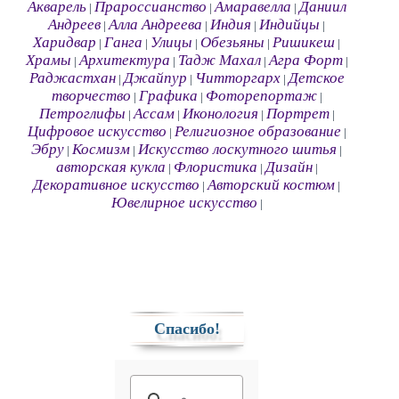
Акварель
Прароссианство
Амаравелла
Даниил
|
|
|
Андреев
Алла Андреева
Индия
Индийцы
|
|
|
|
Харидвар
Ганга
Улицы
Обезьяны
Ришикеш
|
|
|
|
|
Храмы
Архитектура
Тадж Махал
Агра Форт
|
|
|
|
Раджастхан
Джайпур
Читторгарх
Детское
|
|
|
творчество
Графика
Фоторепортаж
|
|
|
Петроглифы
Ассам
Иконология
Портрет
|
|
|
|
Цифровое искусство
Религиозное образование
|
|
Эбру
Космизм
Искусство лоскутного шитья
|
|
|
авторская кукла
Флористика
Дизайн
|
|
|
Декоративное искусство
Авторский костюм
|
|
Ювелирное искусство
|
Спасибо!