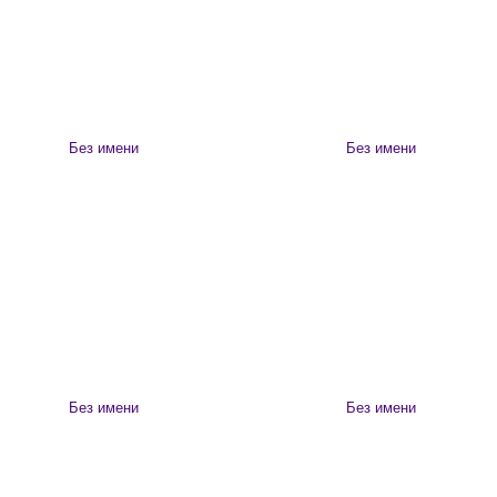
Без имени
Без имени
Без имени
Без имени