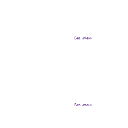
Без имени
Без имени