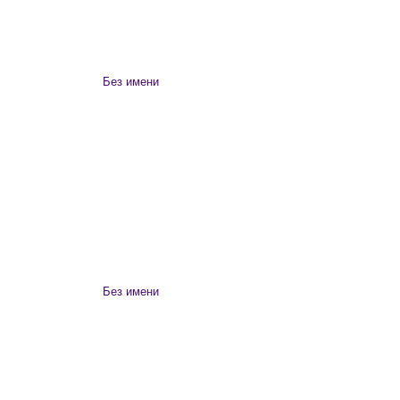
Без имени
Без имени