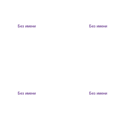
Без имени
Без имени
Без имени
Без имени