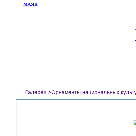
МАЯК
Галерея
Орнаменты национальных культ