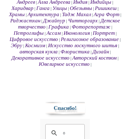
Андреев
Алла Андреева
Индия
Индийцы
|
|
|
|
Харидвар
Ганга
Улицы
Обезьяны
Ришикеш
|
|
|
|
|
Храмы
Архитектура
Тадж Махал
Агра Форт
|
|
|
|
Раджастхан
Джайпур
Читторгарх
Детское
|
|
|
творчество
Графика
Фоторепортаж
|
|
|
Петроглифы
Ассам
Иконология
Портрет
|
|
|
|
Цифровое искусство
Религиозное образование
|
|
Эбру
Космизм
Искусство лоскутного шитья
|
|
|
авторская кукла
Флористика
Дизайн
|
|
|
Декоративное искусство
Авторский костюм
|
|
Ювелирное искусство
|
Спасибо!