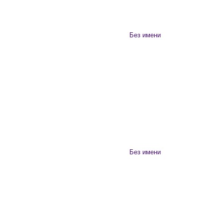
Без имени
Без имени