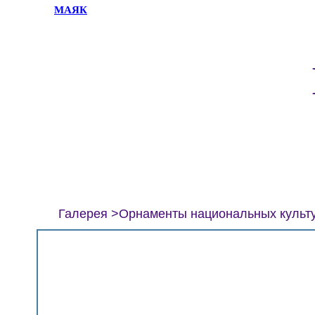
МАЯК
Галерея
Орнаменты национальных культ