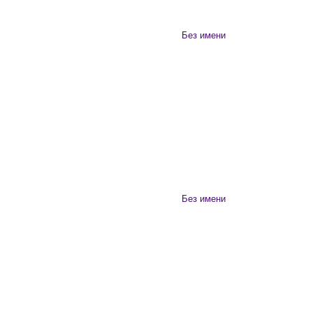
Без имени
Без имени