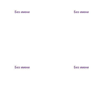
Без имени
Без имени
Без имени
Без имени