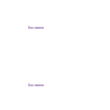
Без имени
Без имени