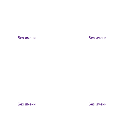
Без имени
Без имени
Без имени
Без имени