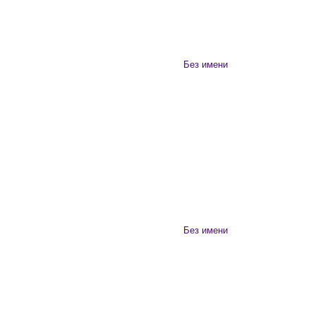
Без имени
Без имени