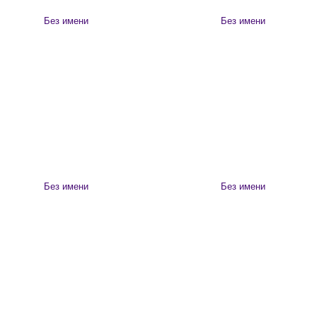
Без имени
Без имени
Без имени
Без имени