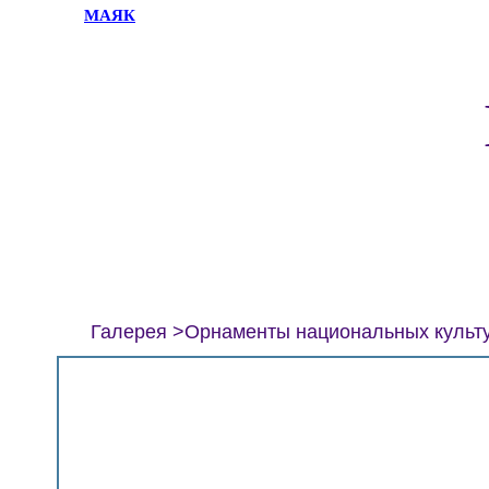
МАЯК
Галерея
Орнаменты национальных культ