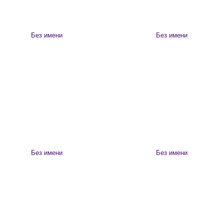
Без имени
Без имени
Без имени
Без имени