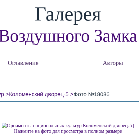
Галерея
Воздушного Замка
Оглавление
Авторы
ур
Коломенский дворец-5
Фото №18086
Нажмите на фото для просмотра в полном размере