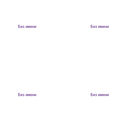
Без имени
Без имени
Без имени
Без имени